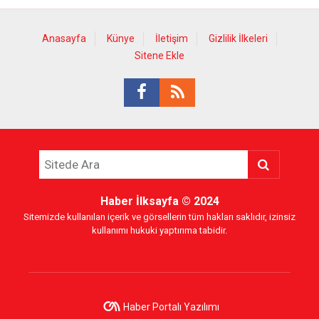
Anasayfa
Künye
İletişim
Gizlilik İlkeleri
Sitene Ekle
Haber İlksayfa
© 2024
Sitemizde kullanılan içerik ve görsellerin tüm hakları saklıdır, izinsiz
kullanımı hukuki yaptırıma tabidir.
Haber Portalı Yazılımı