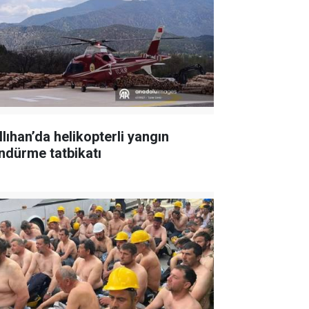
llıhan’da helikopterli yangın
ndürme tatbikatı