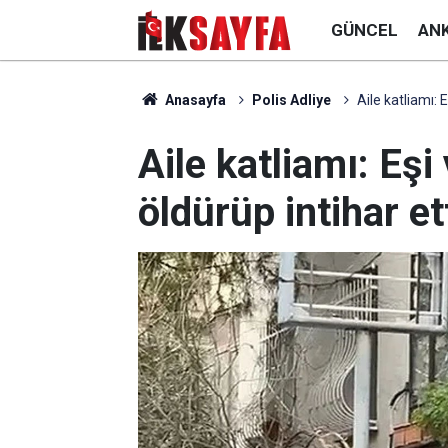
GÜNCEL
AN
Anasayfa
Polis Adliye
Aile katliamı: 
Aile katliamı: Eş
öldürüp intihar et