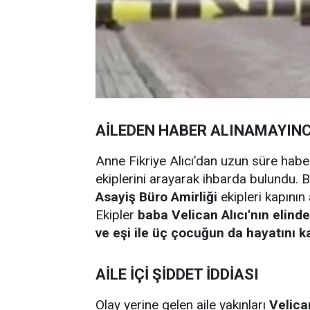
AİLEDEN HABER ALINAMAYINC
Anne Fikriye Alıcı’dan uzun süre hab
ekiplerini arayarak ihbarda bulundu. 
Asayiş Büro Amirliği
ekipleri kapının 
Ekipler
baba Velican Alıcı'nın elin
ve eşi ile üç çocuğun da hayatını kay
AİLE İÇİ ŞİDDET İDDİASI
Olay yerine gelen aile yakınları
Velican