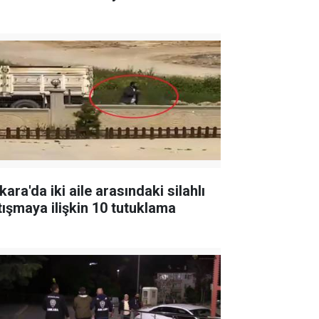
ara'da iki aile arasındaki silahlı
tışmaya ilişkin 10 tutuklama