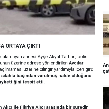
A ORTAYA ÇIKTI
er alamayan annesi Ayşe Akyol Tarhan, polis
Bunun üzerine adrese yönlendirilen
Avcılar
Ank
açılmaması üzerine çilingir yardımıyla içeri girdi.
ça
de silahla başından vurulmuş halde olduğunu
bettiğini tespit etti.
 Alıcı ile Fikriye Alıcı arasında bir süredir