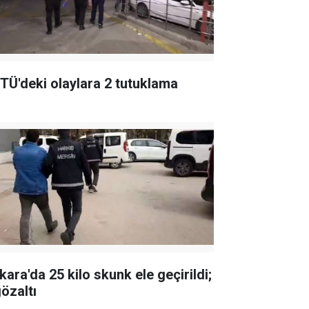
TÜ'deki olaylara 2 tutuklama
kara'da 25 kilo skunk ele geçirildi;
gözaltı