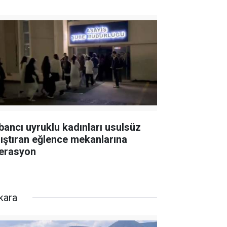
bancı uyruklu kadınları usulsüz
lıştıran eğlence mekanlarına
erasyon
kara