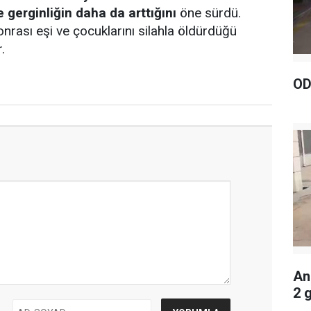
 gerginliğin daha da arttığını
öne sürdü.
sonrası eşi ve çocuklarını silahla öldürdüğü
.
OD
An
2 