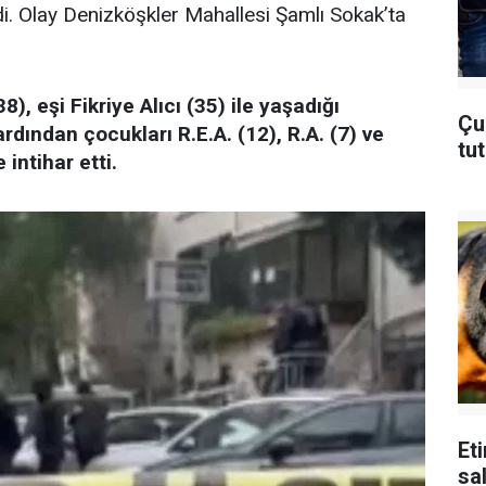
. Olay Denizköşkler Mahallesi Şamlı Sokak’ta
38), eşi Fikriye Alıcı (35) ile yaşadığı
Çu
rdından çocukları R.E.A. (12), R.A. (7) ve
tu
 intihar etti.
Et
sal