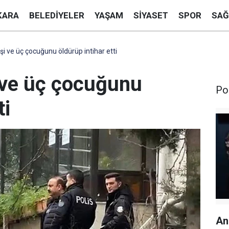
KARA
BELEDIYELER
YAŞAM
SIYASET
SPOR
SAĞ
Eşi ve üç çocuğunu öldürüp intihar etti
i ve üç çocuğunu
Pol
ti
An