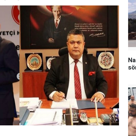
Na
sö