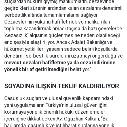
suçlardan hüküm giymiş mahkumların, cezaevinde
geçirdikleri sürenin ardından kalan cezalarını denetimli
serbestlik altında tamamlamalarını sağlıyor.
Cezaevlerinin yükünü hafifletmek ve mahkumları
topluma kazandırmak amacı taşısa da bazı çevrelerce
‘cezasızlık' algısının güçlenmesine neden olabileceği
endişesiyle eleştiriliyor. Ancak Adalet Bakanlığı ve
hükümet yetkilileri, yasanın sadece belirli koşullarda
denetimli serbestlik sürelerini uzatmayı öngördüğü ve
mevcut cezaları hafifletme ya da ceza indirimine
yönelik bir af getirilmediğini
belirtiyor.”
SOYADINA İLİŞKİN TEKLİF KALDIRILIYOR
Casusluk suçları ve ulusal güvenlik kapsamındaki
yeni uygulamaların Türkiye’nin ulusal güvenliğini
korumaya yönelik önemli hukuki düzenlemeler
içerdiğine dikkat çeken Av. Oğuzhan Kalkan, “Bu
bağlamda, casusluk ve istihbarat suçlarına yönelik