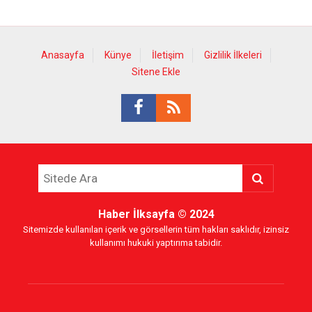
Anasayfa
Künye
İletişim
Gizlilik İlkeleri
Sitene Ekle
Haber İlksayfa
© 2024
Sitemizde kullanılan içerik ve görsellerin tüm hakları saklıdır, izinsiz
kullanımı hukuki yaptırıma tabidir.