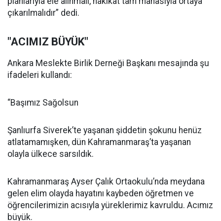
planlarıyla ele alınmalı, hakikat tam manasıyla ortaya
çıkarılmalıdır” dedi.
"ACIMIZ BÜYÜK"
Ankara Meslekte Birlik Derneği Başkanı mesajında şu
ifadeleri kullandı:
“Başımız Sağolsun
Şanlıurfa Siverek’te yaşanan şiddetin şokunu henüz
atlatamamışken, dün Kahramanmaraş’ta yaşanan
olayla ülkece sarsıldık.
Kahramanmaraş Ayser Çalık Ortaokulu’nda meydana
gelen elim olayda hayatını kaybeden öğretmen ve
öğrencilerimizin acısıyla yüreklerimiz kavruldu. Acımız
büyük.