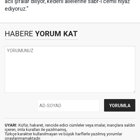
acil şifalar diliyor, kederli ailelerine sabr-ı cemil niyaz
ediyoruz.”
HABERE
YORUM KAT
UYARI:
Küfür, hakaret, rencide edici cümleler veya imalar, inançlara saldırı
içeren, imla kuralları ile yazılmamış,
Türkçe karakter kullanılmayan ve büyük harflerle yazılmış yorumlar
onaylanmamaktadır.