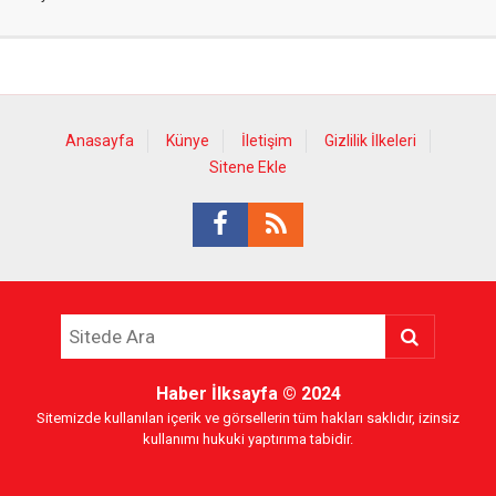
Anasayfa
Künye
İletişim
Gizlilik İlkeleri
Sitene Ekle
Haber İlksayfa
© 2024
Sitemizde kullanılan içerik ve görsellerin tüm hakları saklıdır, izinsiz
kullanımı hukuki yaptırıma tabidir.