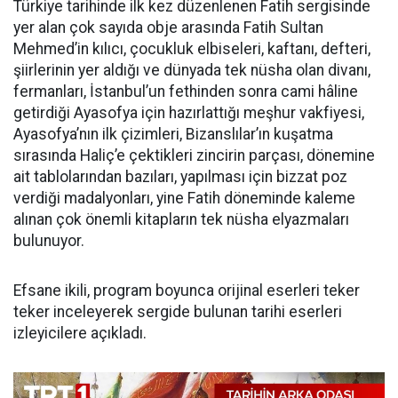
Türkiye tarihinde ilk kez düzenlenen Fatih sergisinde
yer alan çok sayıda obje arasında Fatih Sultan
Mehmed’in kılıcı, çocukluk elbiseleri, kaftanı, defteri,
şiirlerinin yer aldığı ve dünyada tek nüsha olan divanı,
fermanları, İstanbul’un fethinden sonra cami hâline
getirdiği Ayasofya için hazırlattığı meşhur vakfiyesi,
Ayasofya’nın ilk çizimleri, Bizanslılar’ın kuşatma
sırasında Haliç’e çektikleri zincirin parçası, dönemine
ait tablolarından bazıları, yapılması için bizzat poz
verdiği madalyonları, yine Fatih döneminde kaleme
alınan çok önemli kitapların tek nüsha elyazmaları
bulunuyor.
Efsane ikili, program boyunca orijinal eserleri teker
teker inceleyerek sergide bulunan tarihi eserleri
izleyicilere açıkladı.