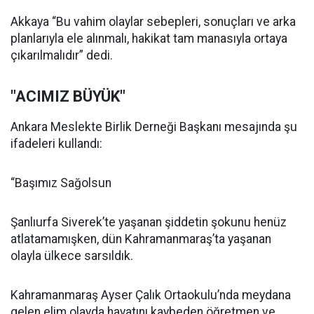
Akkaya “Bu vahim olaylar sebepleri, sonuçları ve arka
planlarıyla ele alınmalı, hakikat tam manasıyla ortaya
çıkarılmalıdır” dedi.
"ACIMIZ BÜYÜK"
Ankara Meslekte Birlik Derneği Başkanı mesajında şu
ifadeleri kullandı:
“Başımız Sağolsun
Şanlıurfa Siverek’te yaşanan şiddetin şokunu henüz
atlatamamışken, dün Kahramanmaraş’ta yaşanan
olayla ülkece sarsıldık.
Kahramanmaraş Ayser Çalık Ortaokulu’nda meydana
gelen elim olayda hayatını kaybeden öğretmen ve