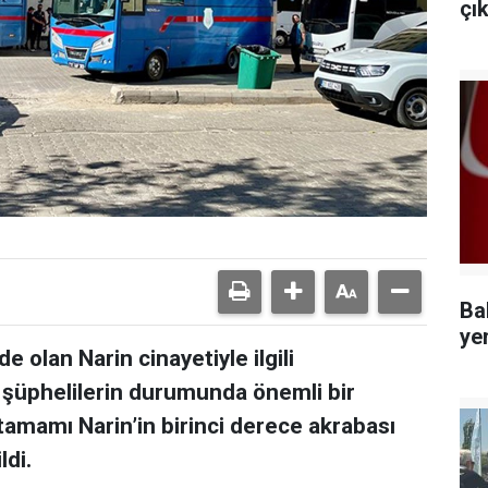
çı
Ba
ye
 olan Narin cinayetiyle ilgili
 şüphelilerin durumunda önemli bir
mamı Narin’in birinci derece akrabası
ldi.