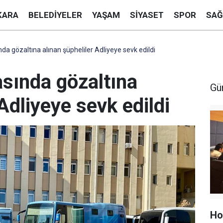
KARA
BELEDIYELER
YAŞAM
SIYASET
SPOR
SAĞ
da gözaltına alınan şüpheliler Adliyeye sevk edildi
sında gözaltına
Gü
Adliyeye sevk edildi
Ho