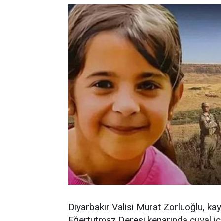
Diyarbakır Valisi Murat Zorluoğlu, kay
Eğertutmaz Deresi kenarında çuval içi