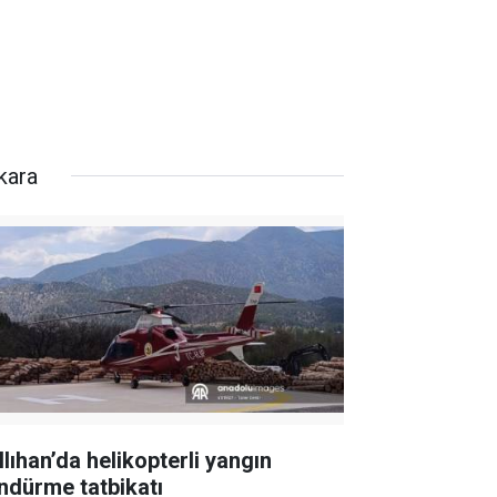
kara
llıhan’da helikopterli yangın
ndürme tatbikatı