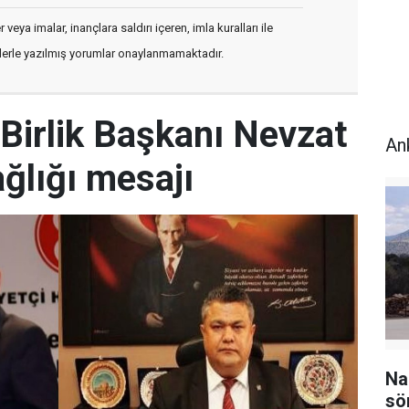
veya imalar, inançlara saldırı içeren, imla kuralları ile
flerle yazılmış yorumlar onaylanmamaktadır.
Birlik Başkanı Nevzat
An
ğlığı mesajı
Na
sö