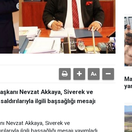
Ma
yan
Başkanı Nevzat Akkaya, Siverek ve
dırılarıyla ilgili başsağlığı mesajı
nı Nevzat Akkaya, Siverek ve
arıyla ilgili başsağlığı mesajı yayımladı.