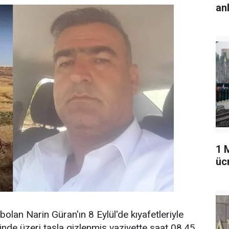
an
1 
üc
bolan Narin Güran'ın 8 Eylül'de kıyafetleriyle
nde üzeri taşla gizlenmiş vaziyette saat 08.45