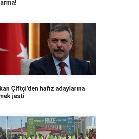
karma!
kan Çiftçi'den hafız adaylarına
mek jesti