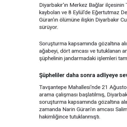
Diyarbakır'ın Merkez Bağlar ilçesini
kaybolan ve 8 Eylül'de Eğertutmaz De
Güran'ın ölümüne ilişkin Diyarbakır 
sürüyor.
Soruşturma kapsamında gözaltına alına
ağabeyi, dört amcası ve tutuklanan a
şüphelinin jandarmadaki işlemleri ta
Şüpheliler daha sonra adliyeye sev
Tavşantepe Mahallesi'nde 21 Ağustos'
arama çalışması başlatılmış, Diyarbak
soruşturma kapsamında gözaltına alı
zamanda Narin Güran'ın amcası Salim G
hakimliğince tutuklanmıştı.