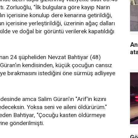
ı. Zorluoğlu, "İlk bulgulara göre kayıp Narin
n içerisine konulup dere kenarına getirildiği,
 içerisine yerleştirildiği, üzerinin ağaç dalları
lde ve doğal bir görüntü verilerek kapatıldığı
An
at
nan 24 şüpheliden Nevzat Bahtiyar (48)
Güran'ın kendisinden, küçük çocuğun cansız
eye bırakmasını istediğini öne sürmüş adliyeye
adesinde amca Salim Güran'ın "Arif'in kızını
deceksin. Yoksa seni ve aileni öldürürüm."
ia eden Bahtiyar, "Çocuğu kasten öldürmeye
ine gönderilmişti.
Gö