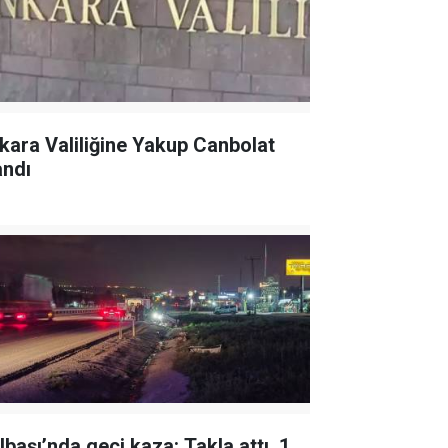
kara Valiliğine Yakup Canbolat
andı
lbaşı’nda geçi kaza: Takla attı, 1