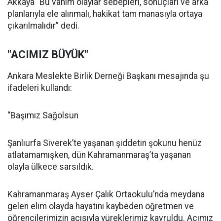
Akkaya “Bu vahim olaylar sebepleri, sonuçları ve arka
planlarıyla ele alınmalı, hakikat tam manasıyla ortaya
çıkarılmalıdır” dedi.
"ACIMIZ BÜYÜK"
Ankara Meslekte Birlik Derneği Başkanı mesajında şu
ifadeleri kullandı:
“Başımız Sağolsun
Şanlıurfa Siverek’te yaşanan şiddetin şokunu henüz
atlatamamışken, dün Kahramanmaraş’ta yaşanan
olayla ülkece sarsıldık.
Kahramanmaraş Ayser Çalık Ortaokulu’nda meydana
gelen elim olayda hayatını kaybeden öğretmen ve
öğrencilerimizin acısıyla yüreklerimiz kavruldu. Acımız