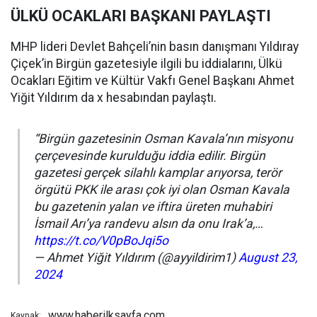
ÜLKÜ OCAKLARI BAŞKANI PAYLAŞTI
MHP lideri Devlet Bahçeli’nin basın danışmanı Yıldıray
Çiçek’in Birgün gazetesiyle ilgili bu iddialarını, Ülkü
Ocakları Eğitim ve Kültür Vakfı Genel Başkanı Ahmet
Yiğit Yıldırım da x hesabından paylaştı.
“Birgün gazetesinin Osman Kavala’nın misyonu
çerçevesinde kurulduğu iddia edilir. Birgün
gazetesi gerçek silahlı kamplar arıyorsa, terör
örgütü PKK ile arası çok iyi olan Osman Kavala
bu gazetenin yalan ve iftira üreten muhabiri
İsmail Arı’ya randevu alsın da onu Irak’a,…
https://t.co/V0pBoJqi5o
— Ahmet Yiğit Yıldırım (@ayyildirim1)
August 23,
2024
www.haberilksayfa.com
Kaynak: