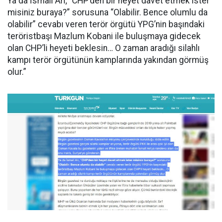
Ya da İsmail Arı, “CHP’den bir heyet davet etmek ister
misiniz buraya?” sorusuna “Olabilir. Bence olumlu da
olabilir” cevabı veren terör örgütü YPG’nin başındaki
teröristbaşı Mazlum Kobani ile buluşmaya gidecek
olan CHP’li heyeti beklesin… O zaman aradığı silahlı
kampı terör örgütünün kamplarında yakından görmüş
olur.”