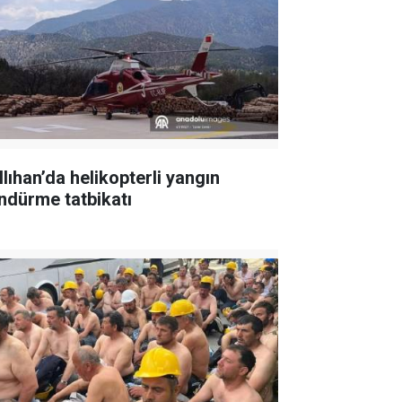
llıhan’da helikopterli yangın
ndürme tatbikatı