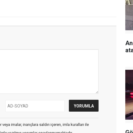
An
at
veya imalar, inançlara saldırı içeren, imla kuralları ile
Gö
flerle yazılmış yorumlar onaylanmamaktadır.