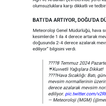
olumsuzluklara karşı dikkatli ve tedbirl
BATI’DA ARTIYOR, DOĞU’DA 
Meteoroloji Genel Müdürlüğü, hava sıcakl
kesimlerde 1 ila 4 derece artarak me
doğusunda 2-4 derece azalarak mevsi
ediliyor” bilgisini verdi.
????8 Temmuz 2024 Pazarte
☔Kuvvetli Yağışlara Dikkat!
????️Hava Sıcaklığı: Batı, gü
mevsim normallerinin üzeri
derece azalarak mevsim norm
ediliyor.
pic.twitter.com/v2
— Meteoroloji (MGM) (@mete