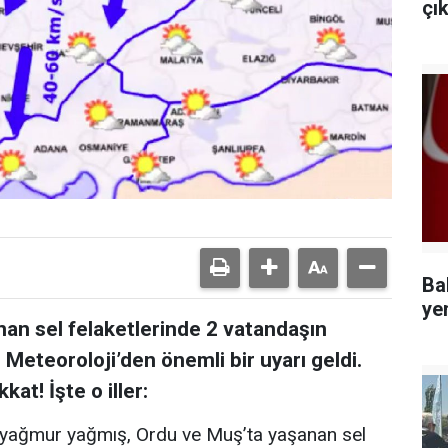
çı
Ba
ye
an sel felaketlerinde 2 vatandaşın
Meteoroloji’den önemli bir uyarı geldi.
kat! İşte o iller:
rı yağmur yağmış, Ordu ve Muş’ta yaşanan sel