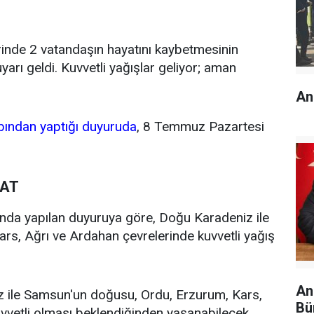
rinde 2 vatandaşın hayatını kaybetmesinin
yarı geldi. Kuvvetli yağışlar geliyor; aman
An
bından yaptığı duyuruda
, 8 Temmuz Pazartesi
KAT
ltında yapılan duyuruya göre, Doğu Karadeniz ile
s, Ağrı ve Ardahan çevrelerinde kuvvetli yağış
An
z ile Samsun'un doğusu, Ordu, Erzurum, Kars,
Bü
uvvetli olması beklendiğinden yaşanabilecek