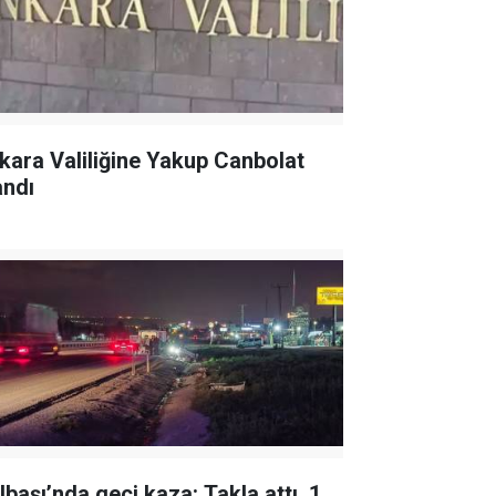
kara Valiliğine Yakup Canbolat
andı
lbaşı’nda geçi kaza: Takla attı, 1