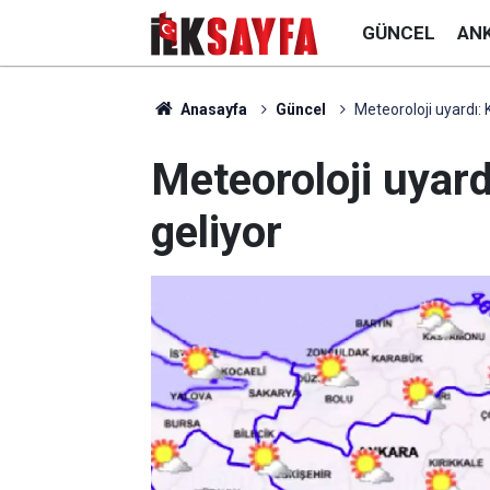
GÜNCEL
AN
Anasayfa
Güncel
Meteoroloji uyardı: K
Meteoroloji uyard
geliyor