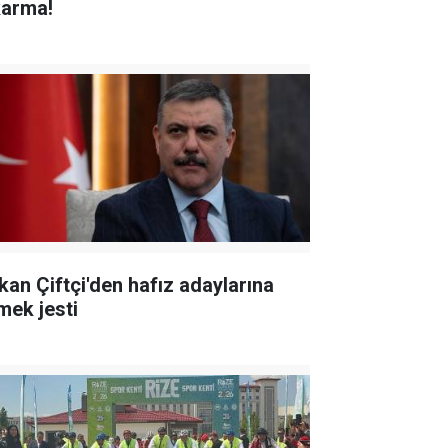
karma!
kan Çiftçi'den hafız adaylarına
mek jesti