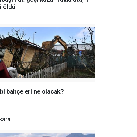
i öldü
bi bahçeleri ne olacak?
kara