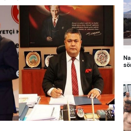
Na
sö