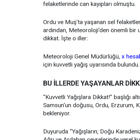
felaketlerinde can kayıpları olmuştu.
Ordu ve Muş’ta yaşanan sel felaketle
ardından, Meteoroloji’den önemli bir u
dikkat. İşte o iller:
Meteoroloji Genel Müdürlüğü,
x hesa
için kuvvetli yağış uyarısında bulundu.
BU İLLERDE YAŞAYANLAR DİK
“Kuvvetli Yağışlara Dikkat!” başlığı a
Samsun'un doğusu, Ordu, Erzurum, Kar
bekleniyor.
Duyuruda “Yağışların; Doğu Karadeni
Ağrı ve Ardahan çevrelerinde yerel k