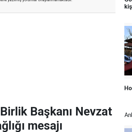
kiş
Ho
Birlik Başkanı Nevzat
An
ğlığı mesajı