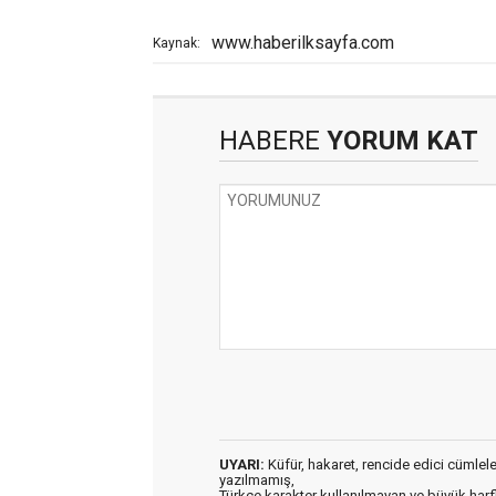
www.haberilksayfa.com
Kaynak:
HABERE
YORUM KAT
UYARI:
Küfür, hakaret, rencide edici cümleler 
yazılmamış,
Türkçe karakter kullanılmayan ve büyük har