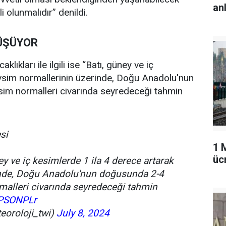
an
i olunmalıdır” denildi.
DÜŞÜYOR
ıkları ile ilgili ise “Batı, güney ve iç
vsim normallerinin üzerinde, Doğu Anadolu'nun
m normalleri civarında seyredeceği tahmin
si
1 
üc
ney ve iç kesimlerde 1 ila 4 derece artarak
nde, Doğu Anadolu'nun doğusunda 2-4
alleri civarında seyredeceği tahmin
RPSONPLr
oroloji_twi)
July 8, 2024