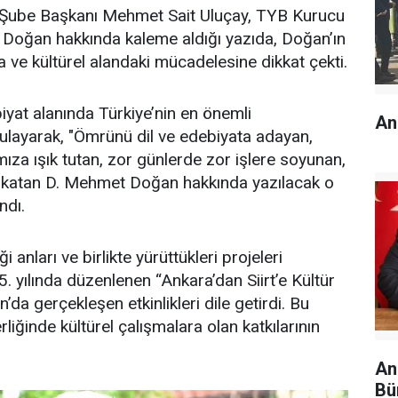
ra Şube Başkanı Mehmet Sait Uluçay, TYB Kurucu
oğan hakkında kaleme aldığı yazıda, Doğan’ın
na ve kültürel alandaki mücadelesine dikkat çekti.
iyat alanında Türkiye’nin en önemli
An
gulayarak, "Ömrünü dil ve edebiyata adayan,
ıza ışık tutan, zor günlerde zor işlere soyunan,
er katan D. Mehmet Doğan hakkında yazılacak o
ndı.
 anları ve birlikte yürüttükleri projeleri
. yılında düzenlenen “Ankara’dan Siirt’e Kültür
a gerçekleşen etkinlikleri dile getirdi. Bu
liğinde kültürel çalışmalara olan katkılarının
An
Bü