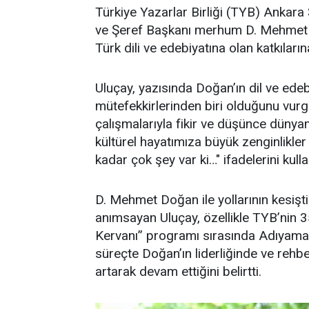
Türkiye Yazarlar Birliği (TYB) Anka
ve Şeref Başkanı merhum D. Mehmet D
Türk dili ve edebiyatına olan katkıları
Uluçay, yazısında Doğan’ın dil ve edeb
mütefekkirlerinden biri olduğunu vur
çalışmalarıyla fikir ve düşünce dünyam
kültürel hayatımıza büyük zenginlikl
kadar çok şey var ki…" ifadelerini kulla
D. Mehmet Doğan ile yollarının kesiştiği
anımsayan Uluçay, özellikle TYB’nin 35
Kervanı” programı sırasında Adıyaman’d
süreçte Doğan’ın liderliğinde ve rehber
artarak devam ettiğini belirtti.