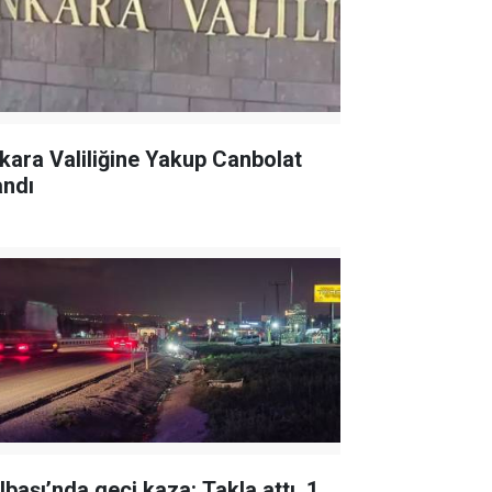
kara Valiliğine Yakup Canbolat
andı
lbaşı’nda geçi kaza: Takla attı, 1