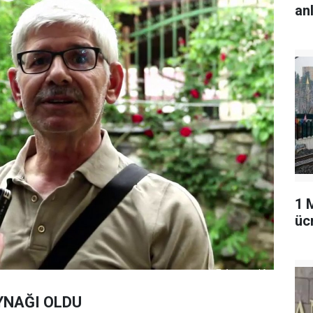
an
1 
üc
YNAĞI OLDU