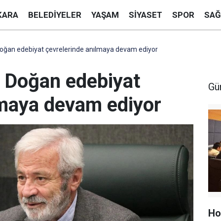
KARA
BELEDIYELER
YAŞAM
SIYASET
SPOR
SAĞ
an edebiyat çevrelerinde anılmaya devam ediyor
Doğan edebiyat
Gü
lmaya devam ediyor
Ho