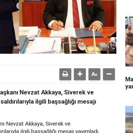
Ma
yan
Başkanı Nevzat Akkaya, Siverek ve
dırılarıyla ilgili başsağlığı mesajı
nı Nevzat Akkaya, Siverek ve
arıyla ilgili başsağlığı mesajı yayımladı.