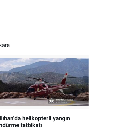
kara
llıhan’da helikopterli yangın
ndürme tatbikatı