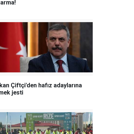
karma!
kan Çiftçi'den hafız adaylarına
mek jesti