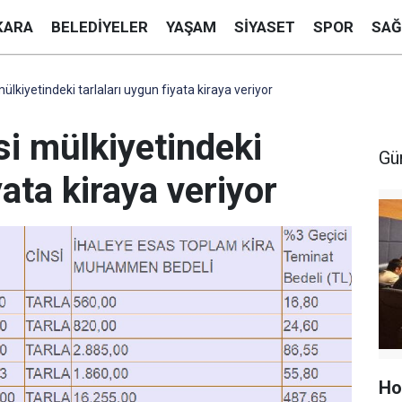
KARA
BELEDIYELER
YAŞAM
SIYASET
SPOR
SAĞ
mülkiyetindeki tarlaları uygun fiyata kiraya veriyor
si mülkiyetindeki
Gü
yata kiraya veriyor
Ho