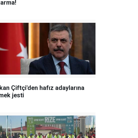
karma!
kan Çiftçi'den hafız adaylarına
mek jesti