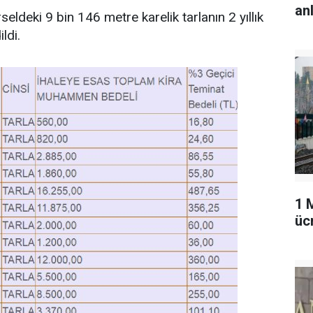
an
eldeki 9 bin 146 metre karelik tarlanın 2 yıllık
ldi.
1 
üc