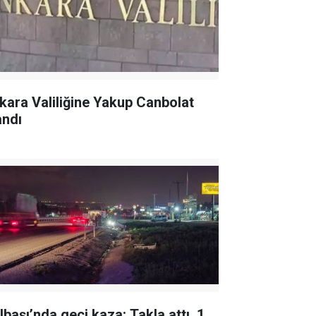
kara Valiliğine Yakup Canbolat
andı
lbaşı’nda geçi kaza: Takla attı, 1