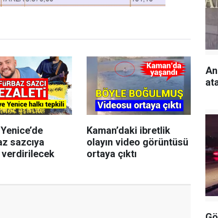
An
at
Yenice’de
Kaman’daki ibretlik
az sazcıya
olayın video görüntüsü
verdirilecek
ortaya çıktı
Gö