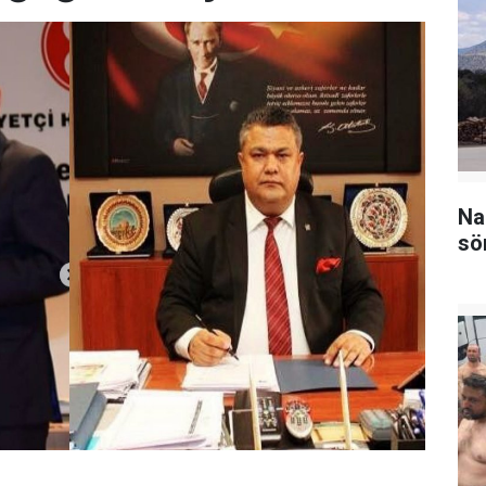
Na
sö