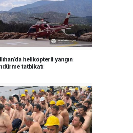
llıhan’da helikopterli yangın
ndürme tatbikatı