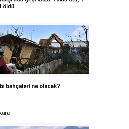
i öldü
bi bahçeleri ne olacak?
kara