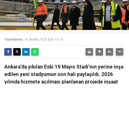
Yayınlanma:
16 Aralık 2025 Salı 10:10
Ankara’da yıkılan Eski 19 Mayıs Stadı’nın yerine inşa
edilen yeni stadyumun son hali paylaşıldı. 2026
yılında hizmete açılması planlanan projede inşaat
çalışmaları hızla devam ediyor.
Ankara’da yıkılan Eski 19 Mayıs Stadı’nın yerine inşa
edilen yeni stadyumun son hali paylaşıldı. 2026 yılında
hizmete açılması planlanan projede inşaat çalışmaları
hızla devam ediyor. Ankara Valisi Vasip Şahin eski 19