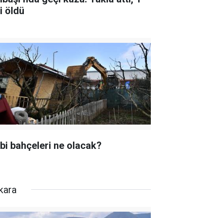
i öldü
bi bahçeleri ne olacak?
kara