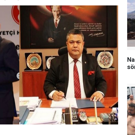
Na
sö