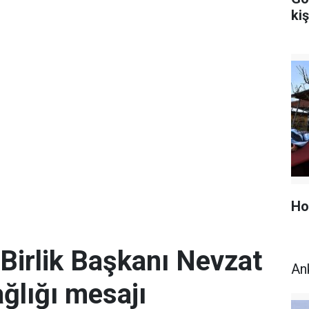
kiş
Ho
Birlik Başkanı Nevzat
An
ğlığı mesajı