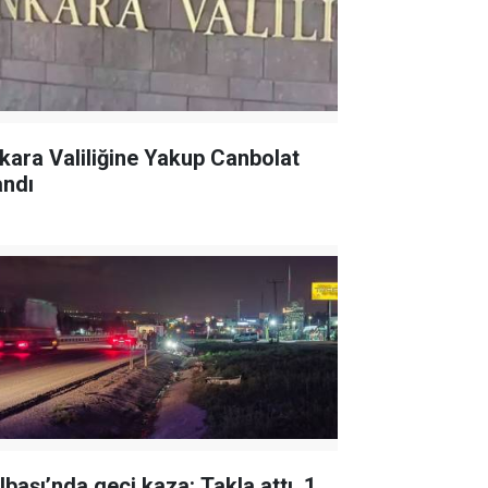
kara Valiliğine Yakup Canbolat
andı
lbaşı’nda geçi kaza: Takla attı, 1