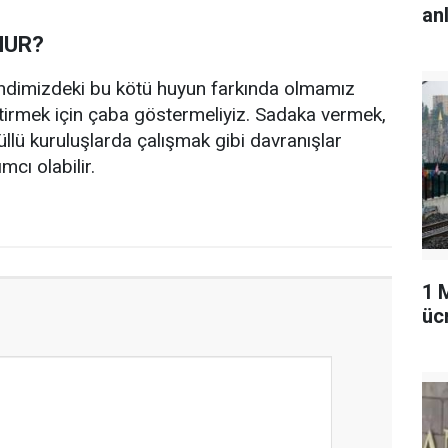
an
NUR?
kendimizdeki bu kötü huyun farkında olmamız
irmek için çaba göstermeliyiz. Sadaka vermek,
llü kuruluşlarda çalışmak gibi davranışlar
cı olabilir.
1 
üc