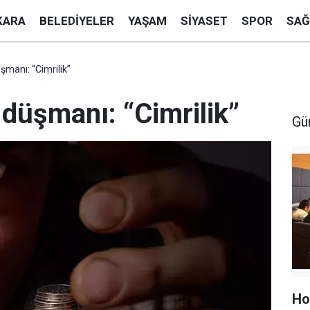
KARA
BELEDIYELER
YAŞAM
SIYASET
SPOR
SAĞ
şmanı: “Cimrilik”
düşmanı: “Cimrilik”
Gü
Ho