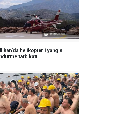
llıhan’da helikopterli yangın
ndürme tatbikatı