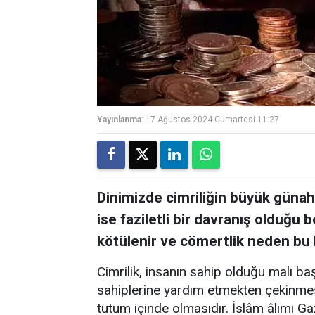
Yayınlanma:
17 Ağustos 2024 Cumartesi 11:27
Dinimizde cimriliğin büyük günah
ise faziletli bir davranış olduğu b
kötülenir ve cömertlik neden bu k
Cimrilik, insanın sahip olduğu malı ba
sahiplerine yardım etmekten çekinmesi
tutum içinde olmasıdır. İslâm âlimi Gaz