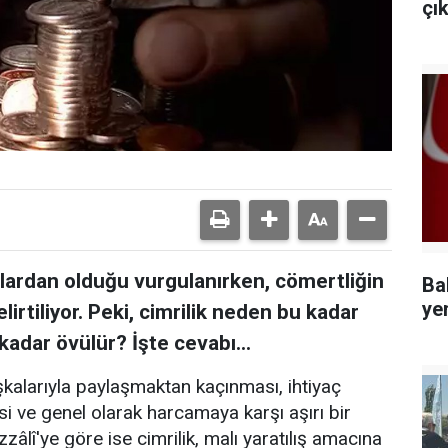
çı
lardan olduğu vurgulanırken, cömertliğin
Ba
ye
elirtiliyor. Peki, cimrilik neden bu kadar
adar övülür? İşte cevabı...
şkalarıyla paylaşmaktan kaçınması, ihtiyaç
 ve genel olarak harcamaya karşı aşırı bir
zâlî'ye göre ise cimrilik, malı yaratılış amacına