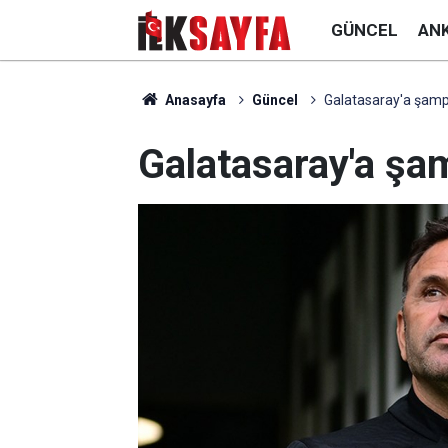
GÜNCEL
AN
Anasayfa
Güncel
Galatasaray'a şampi
Galatasaray'a şam