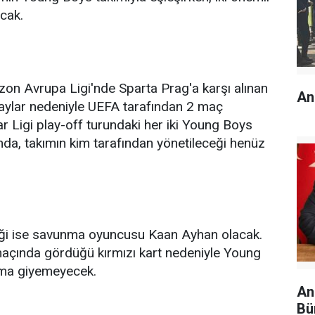
cak.
zon Avrupa Ligi'nde Sparta Prag'a karşı alınan
An
laylar nedeniyle UEFA tarafından 2 maç
ar Ligi play-off turundaki her iki Young Boys
da, takımın kim tarafından yönetileceği henüz
kliği ise savunma oyuncusu Kaan Ayhan olacak.
 maçında gördüğü kırmızı kart nedeniyle Young
rma giyemeyecek.
An
Bü