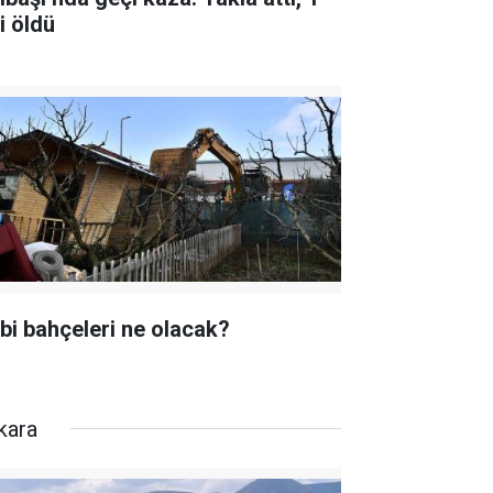
i öldü
bi bahçeleri ne olacak?
kara