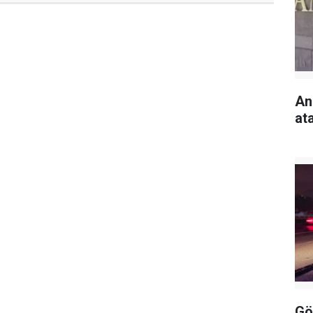
An
at
Gö