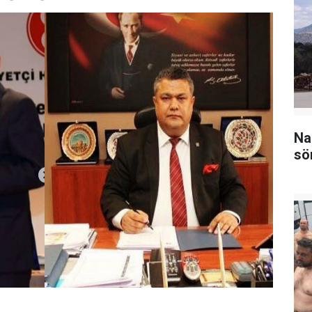
Na
sö