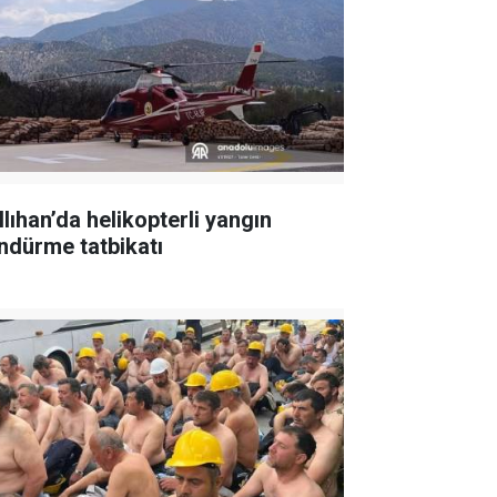
llıhan’da helikopterli yangın
ndürme tatbikatı