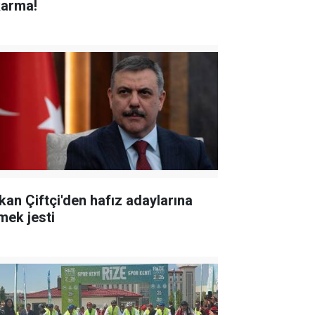
karma!
kan Çiftçi'den hafız adaylarına
mek jesti