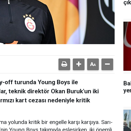
çı
ay-off turunda Young Boys ile
Ba
ye
lar, teknik direktör Okan Buruk'un iki
rmızı kart cezası nedeniyle kritik
a yolunda kritik bir engelle karşı karşıya. Sarı-
e'nin Young Boys takımıyla eşleşirken, iki önemli