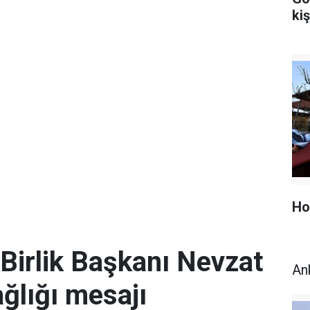
kiş
Ho
Birlik Başkanı Nevzat
An
ğlığı mesajı