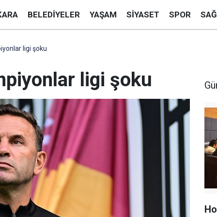
KARA
BELEDIYELER
YAŞAM
SIYASET
SPOR
SAĞ
yonlar ligi şoku
piyonlar ligi şoku
Gü
Ho