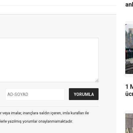
an
1 
üc
veya imalar, inançlara saldırı içeren, imla kuralları ile
flerle yazılmış yorumlar onaylanmamaktadır.