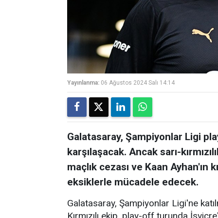
Yayınlanma:
06 Ağustos 2024 Salı 14:14
Galatasaray, Şampiyonlar Ligi pl
karşılaşacak. Ancak sarı-kırmızılı
maçlık cezası ve Kaan Ayhan'ın kı
eksiklerle mücadele edecek.
Galatasaray, Şampiyonlar Ligi'ne katılm
Kırmızılı ekip, play-off turunda İsviçr