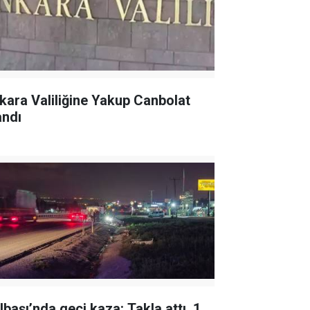
kara Valiliğine Yakup Canbolat
andı
lbaşı’nda geçi kaza: Takla attı, 1