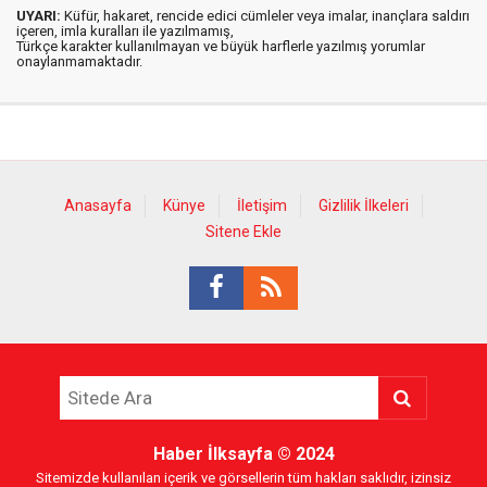
UYARI:
Küfür, hakaret, rencide edici cümleler veya imalar, inançlara saldırı
içeren, imla kuralları ile yazılmamış,
Türkçe karakter kullanılmayan ve büyük harflerle yazılmış yorumlar
onaylanmamaktadır.
Anasayfa
Künye
İletişim
Gizlilik İlkeleri
Sitene Ekle
Haber İlksayfa
© 2024
Sitemizde kullanılan içerik ve görsellerin tüm hakları saklıdır, izinsiz