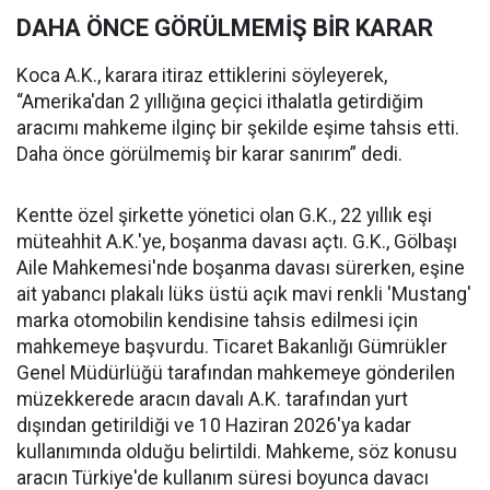
DAHA ÖNCE GÖRÜLMEMİŞ BİR KARAR
Koca A.K., karara itiraz ettiklerini söyleyerek,
“Amerika'dan 2 yıllığına geçici ithalatla getirdiğim
aracımı mahkeme ilginç bir şekilde eşime tahsis etti.
Daha önce görülmemiş bir karar sanırım” dedi.
Kentte özel şirkette yönetici olan G.K., 22 yıllık eşi
müteahhit A.K.'ye, boşanma davası açtı. G.K., Gölbaşı
Aile Mahkemesi'nde boşanma davası sürerken, eşine
ait yabancı plakalı lüks üstü açık mavi renkli 'Mustang'
marka otomobilin kendisine tahsis edilmesi için
mahkemeye başvurdu. Ticaret Bakanlığı Gümrükler
Genel Müdürlüğü tarafından mahkemeye gönderilen
müzekkerede aracın davalı A.K. tarafından yurt
dışından getirildiği ve 10 Haziran 2026'ya kadar
kullanımında olduğu belirtildi. Mahkeme, söz konusu
aracın Türkiye'de kullanım süresi boyunca davacı