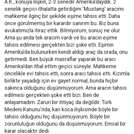
A.K., konuya ilişkin, 2-3 senedir Amerika'daydık. 2
senelik geçici ithalatta getirdiğim 'Mustang' aracımı
mahkeme ilginç bir şekilde eşime tahsis etti. Daha
önce görülmemiş bir karardır sanırım bu. Biz buna
avukatımızla itiraz ettik. Bilmiyorum, sonuç ne olur.
Ama şu anda tek aracım vardı ve bu aracın eşime
tahsis edilmesi gerçekten bizi şoke etti. Eşimin
Amerika'da bulunurken kendi aldığı araç da orada, onu
getirmedi. Ben büyük masraflar yaparak bu aracı
Amerika'dan ithal ettim geçici süreyle. Mahkeme
öncelikle evi tahsis etti, sonra aracı tahsis etti. Kızımla
birlikte yaşadığı için ev gayet normal, bunda hiçbir
sakınca olduğunu düşünmüyorum. Ama aracın tahsis
edilmesi gerçekten şoke etti bizi. Ben de
anlayamadım. Zaruri bir ihtiyaç da değildir. Türk
Medeni Kanunu'nda, karı koca ilişkisinde böyle bir
tahsis olduğunu hiç düşünmüyorum. Böyle bir
zorunluluğun olduğunu da düşünmüyorum. Emsal bir
karar olacaktır dedi.