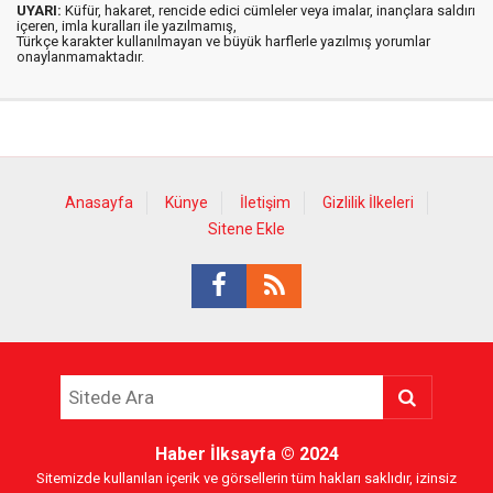
UYARI:
Küfür, hakaret, rencide edici cümleler veya imalar, inançlara saldırı
içeren, imla kuralları ile yazılmamış,
Türkçe karakter kullanılmayan ve büyük harflerle yazılmış yorumlar
onaylanmamaktadır.
Anasayfa
Künye
İletişim
Gizlilik İlkeleri
Sitene Ekle
Haber İlksayfa
© 2024
Sitemizde kullanılan içerik ve görsellerin tüm hakları saklıdır, izinsiz