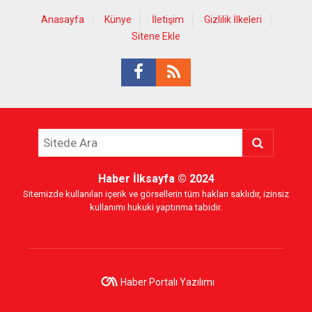
Anasayfa
Künye
İletişim
Gizlilik İlkeleri
Sitene Ekle
Haber İlksayfa
© 2024
Sitemizde kullanılan içerik ve görsellerin tüm hakları saklıdır, izinsiz
kullanımı hukuki yaptırıma tabidir.
Haber Portalı Yazılımı