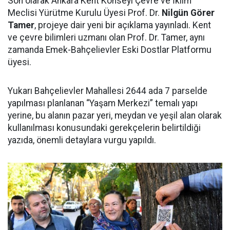
Son olarak Ankara Kent Konseyi Çevre ve İklim
Meclisi Yürütme Kurulu Üyesi Prof. Dr.
Nilgün Görer
Tamer
, projeye dair yeni bir açıklama yayınladı. Kent
ve çevre bilimleri uzmanı olan Prof. Dr. Tamer, aynı
zamanda Emek-Bahçelievler Eski Dostlar Platformu
üyesi.
Yukarı Bahçelievler Mahallesi 2644 ada 7 parselde
yapılması planlanan “Yaşam Merkezi” temalı yapı
yerine, bu alanın pazar yeri, meydan ve yeşil alan olarak
kullanılması konusundaki gerekçelerin belirtildiği
yazıda, önemli detaylara vurgu yapıldı.