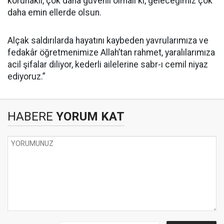
korunaklı, çok daha güvenli olmalı ki, geleceğimiz çok
daha emin ellerde olsun.
Alçak saldırılarda hayatını kaybeden yavrularımıza ve
fedakâr öğretmenimize Allah’tan rahmet, yaralılarımıza
acil şifalar diliyor, kederli ailelerine sabr-ı cemil niyaz
ediyoruz.”
HABERE
YORUM KAT