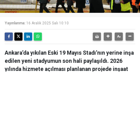
Yayınlanma:
16 Aralık 2025 Salı 10:10
Ankara’da yıkılan Eski 19 Mayıs Stadı’nın yerine inşa
edilen yeni stadyumun son hali paylaşıldı. 2026
yılında hizmete açılması planlanan projede inşaat
çalışmaları hızla devam ediyor.
Ankara’da yıkılan Eski 19 Mayıs Stadı’nın yerine inşa
edilen yeni stadyumun son hali paylaşıldı. 2026 yılında
hizmete açılması planlanan projede inşaat çalışmaları
hızla devam ediyor. Ankara Valisi Vasip Şahin eski 19
Mayıs Stadı’nın yerine yapımı süren yeni stadyum
inşaatında incelemelerde bulundu.