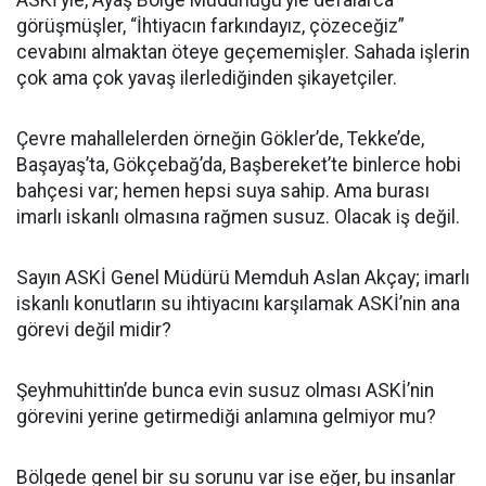
ASKİ’yle, Ayaş Bölge Müdürlüğü’yle defalarca
görüşmüşler, “İhtiyacın farkındayız, çözeceğiz”
cevabını almaktan öteye geçememişler. Sahada işlerin
çok ama çok yavaş ilerlediğinden şikayetçiler.
Çevre mahallelerden örneğin Gökler’de, Tekke’de,
Başayaş’ta, Gökçebağ’da, Başbereket’te binlerce hobi
bahçesi var; hemen hepsi suya sahip. Ama burası
imarlı iskanlı olmasına rağmen susuz. Olacak iş değil.
Sayın ASKİ Genel Müdürü Memduh Aslan Akçay; imarlı
iskanlı konutların su ihtiyacını karşılamak ASKİ’nin ana
görevi değil midir?
Şeyhmuhittin’de bunca evin susuz olması ASKİ’nin
görevini yerine getirmediği anlamına gelmiyor mu?
Bölgede genel bir su sorunu var ise eğer, bu insanlar