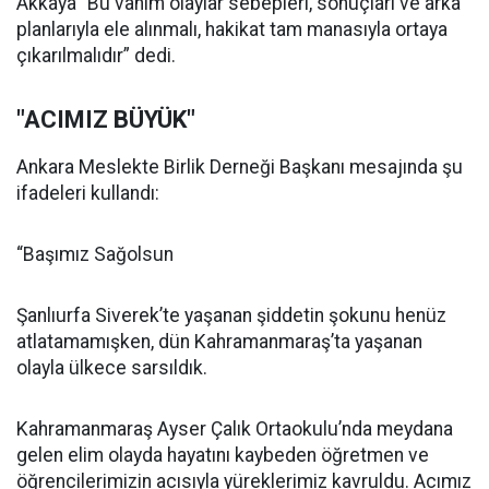
Akkaya “Bu vahim olaylar sebepleri, sonuçları ve arka
planlarıyla ele alınmalı, hakikat tam manasıyla ortaya
çıkarılmalıdır” dedi.
"ACIMIZ BÜYÜK"
Ankara Meslekte Birlik Derneği Başkanı mesajında şu
ifadeleri kullandı:
“Başımız Sağolsun
Şanlıurfa Siverek’te yaşanan şiddetin şokunu henüz
atlatamamışken, dün Kahramanmaraş’ta yaşanan
olayla ülkece sarsıldık.
Kahramanmaraş Ayser Çalık Ortaokulu’nda meydana
gelen elim olayda hayatını kaybeden öğretmen ve
öğrencilerimizin acısıyla yüreklerimiz kavruldu. Acımız