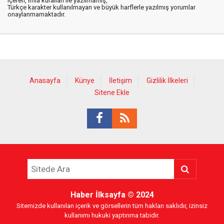
içeren, imla kuralları ile yazılmamış,
Türkçe karakter kullanılmayan ve büyük harflerle yazılmış yorumlar
onaylanmamaktadır.
Anasayfa
Künye
İletişim
Gizlilik İlkeleri
Sitene Ekle
Haber İlksayfa
© 2024
Sitemizde kullanılan içerik ve görsellerin tüm hakları saklıdır, izinsiz
kullanımı hukuki yaptırıma tabidir.