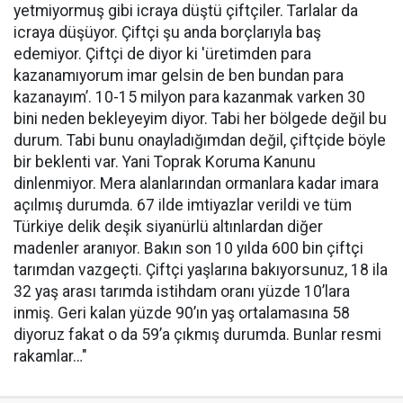
yetmiyormuş gibi icraya düştü çiftçiler. Tarlalar da
icraya düşüyor. Çiftçi şu anda borçlarıyla baş
edemiyor. Çiftçi de diyor ki 'üretimden para
kazanamıyorum imar gelsin de ben bundan para
kazanayım’. 10-15 milyon para kazanmak varken 30
bini neden bekleyeyim diyor. Tabi her bölgede değil bu
durum. Tabi bunu onayladığımdan değil, çiftçide böyle
bir beklenti var. Yani Toprak Koruma Kanunu
dinlenmiyor. Mera alanlarından ormanlara kadar imara
açılmış durumda. 67 ilde imtiyazlar verildi ve tüm
Türkiye delik deşik siyanürlü altınlardan diğer
madenler aranıyor. Bakın son 10 yılda 600 bin çiftçi
tarımdan vazgeçti. Çiftçi yaşlarına bakıyorsunuz, 18 ila
32 yaş arası tarımda istihdam oranı yüzde 10’lara
inmiş. Geri kalan yüzde 90’ın yaş ortalamasına 58
diyoruz fakat o da 59’a çıkmış durumda. Bunlar resmi
rakamlar…"