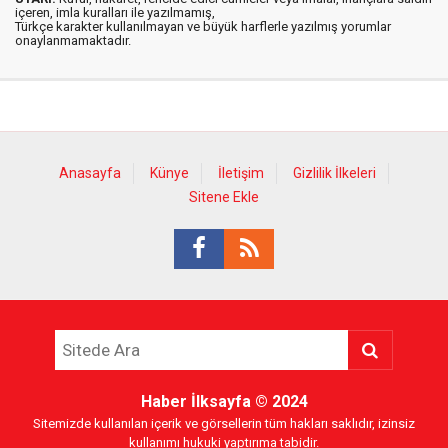
içeren, imla kuralları ile yazılmamış,
Türkçe karakter kullanılmayan ve büyük harflerle yazılmış yorumlar
onaylanmamaktadır.
Anasayfa
Künye
İletişim
Gizlilik İlkeleri
Sitene Ekle
Haber İlksayfa
© 2024
Sitemizde kullanılan içerik ve görsellerin tüm hakları saklıdır, izinsiz
kullanımı hukuki yaptırıma tabidir.