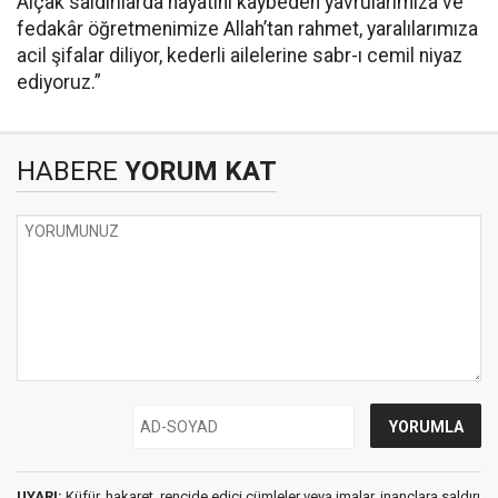
Alçak saldırılarda hayatını kaybeden yavrularımıza ve
fedakâr öğretmenimize Allah’tan rahmet, yaralılarımıza
acil şifalar diliyor, kederli ailelerine sabr-ı cemil niyaz
ediyoruz.”
HABERE
YORUM KAT
UYARI:
Küfür, hakaret, rencide edici cümleler veya imalar, inançlara saldırı