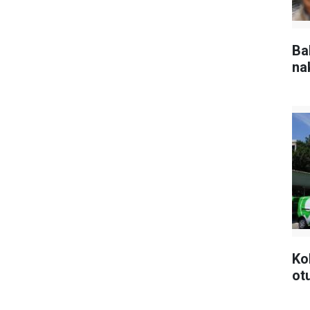
Ba
na
Ko
ot