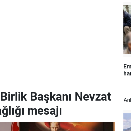
Em
ha
Birlik Başkanı Nevzat
An
ğlığı mesajı