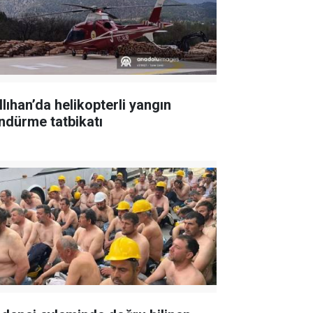
llıhan’da helikopterli yangın
ndürme tatbikatı