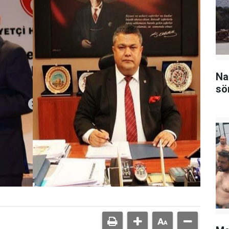
Na
sö