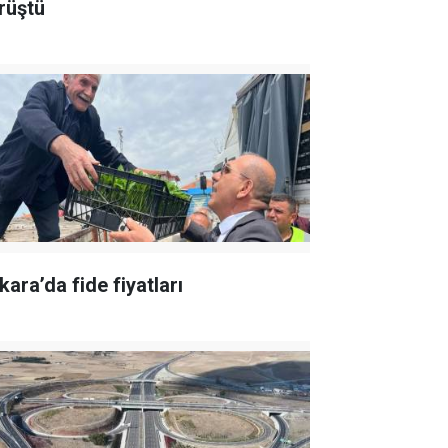
rüştü
kara’da fide fiyatları