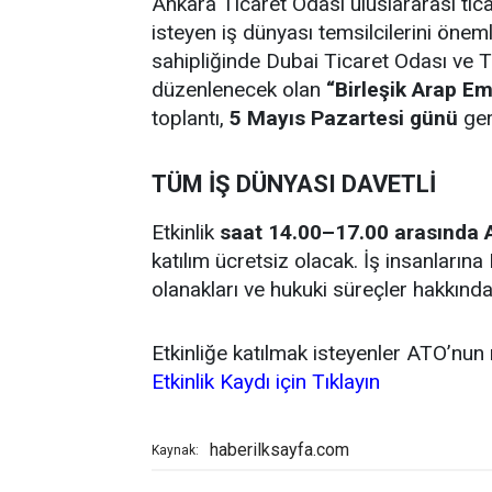
Ankara Ticaret Odası uluslararası tic
isteyen iş dünyası temsilcilerini öneml
sahipliğinde Dubai Ticaret Odası ve T
düzenlenecek olan
“Birleşik Arap Emi
toplantı,
5 Mayıs Pazartesi günü
ger
TÜM İŞ DÜNYASI DAVETLİ
Etkinlik
saat 14.00–17.00 arasında
katılım ücretsiz olacak. İş insanlarına 
olanakları ve hukuki süreçler hakkında
Etkinliğe katılmak isteyenler ATO’nun 
Etkinlik Kaydı için Tıklayın
haberilksayfa.com
Kaynak: