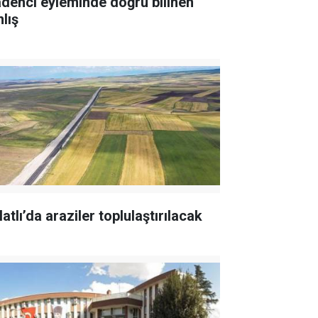
denci eyleminde doğru bilinen
lış
atlı’da araziler toplulaştırılacak