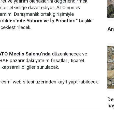
aret ve yatırım olanaklarını değerlendirmek
i bir etkinliğe davet ediyor. ATO’nun ev
amimi Danışmanlık ortak girişimiyle
rlikleri’nde Yatırım ve İş Fırsatları”
başlıklı
çekleştirilecek.
An
ATO Meclis Salonu’nda
düzenlenecek ve
BAE pazarındaki yatırım fırsatları, ticaret
 kapsamlı bilgiler sunulacak.
resmi web sitesi üzerinden kayıt yaptırabilecek:
De
ha