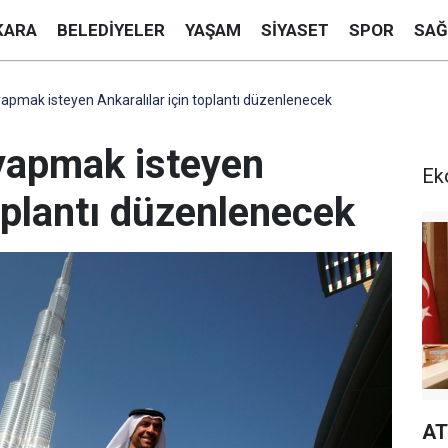
KARA
BELEDIYELER
YAŞAM
SIYASET
SPOR
SAĞ
yapmak isteyen Ankaralılar için toplantı düzenlenecek
 yapmak isteyen
Ek
toplantı düzenlenecek
AT