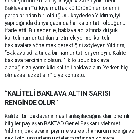
mısır şurubu kullanılıyor. İşçilik zaten yok” dedi.
Baklavanın Türkiye mutfak kültürünün en önemli
parçalarından biri olduğunu kaydeden Yıldırım, iyi
yapıldığında dünya çapında harika bir tatlı olduğunu
ifade etti. Bu nedenle, baklava adı altında düşük
kaliteli hamur tatlıları üretmek yerine, kaliteli
baklavalara yönelmek gerektiğini söyleyen Yıldırım,
“Baklava adı altında bir hamur tatlısı yemeyin. Kaliteli
baklava tercihiniz olsun. 1 kilo ucuz baklava
alacağınıza yarım kilo kaliteli baklava alın. Yerken hiç
olmazsa lezzet alın” diye konuştu.
“KALİTELİ BAKLAVA ALTIN SARISI
RENGİNDE OLUR”
Kaliteli bir baklavanın nasıl anlaşılacağına dair önemli
bilgiler paylaşan BAKTAD Genel Başkanı Mehmet
Yıldırım, baklavanın pişirme süresi, hamurun inceliği ve
şekli gibi unsurların ustalar tarafından kolayca