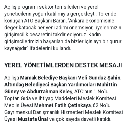
Açılış programı sektör temsilcileri ve yerel
yöneticilerin yoğun katılımıyla gerçekleşti. Törende
konuşan ATO Başkanı Baran, “Ankara ekonomisine
değer katacak her yeni adımı önemsiyor, üyelerimizin
girişimcilik cesaretini takdir ediyoruz. Kadın
girişimcilerimizin başarıları da bizler için ayrı bir gurur
kaynağıdır” ifadelerini kullandı.
YEREL YÖNETİMLERDEN DESTEK MESAJI
Açılışa
Mamak Belediye Başkanı Veli Gündüz Şahin
,
Altındağ Belediyesi Başkan Yardımcıları Muhittin
Güney ve Abdurrahman Keleş
, ATO’nun 1 No’lu
Toptan Gıda ve İhtiyaç Maddeleri Meslek Komitesi
Meclis Üyesi
Mehmet Fatih Çetinkaya
, 62 No’lu
Gayrimenkul Danışmanlık Hizmetleri Meslek Komitesi
Üyesi
Mustafa Ünal
ve çok sayıda davetli katıldı.