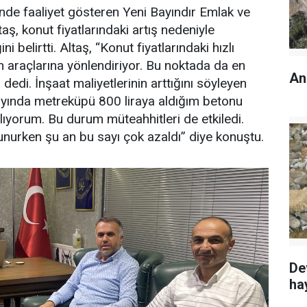
inde faaliyet gösteren Yeni Bayındır Emlak ve
aş, konut fiyatlarındaki artış nedeniyle
i belirtti. Altaş, “Konut fiyatlarındaki hızlı
rım araçlarına yönlendiriyor. Bu noktada da en
An
dedi. İnşaat maliyetlerinin arttığını söyleyen
ayında metreküpü 800 liraya aldığım betonu
alıyorum. Bu durum müteahhitleri de etkiledi.
urken şu an bu sayı çok azaldı” diye konuştu.
De
ha