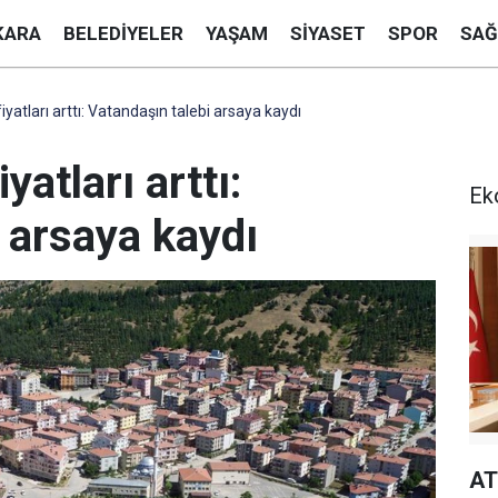
KARA
BELEDIYELER
YAŞAM
SIYASET
SPOR
SAĞ
yatları arttı: Vatandaşın talebi arsaya kaydı
yatları arttı:
Ek
 arsaya kaydı
AT