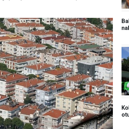
Ba
na
Ko
ot