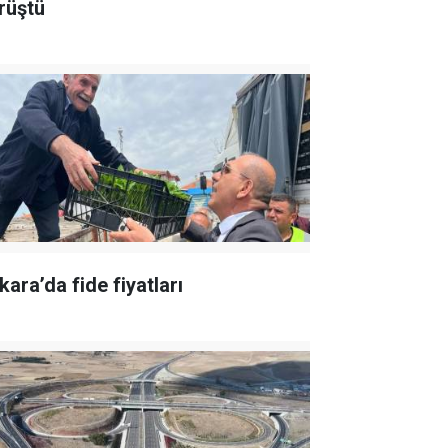
rüştü
kara’da fide fiyatları