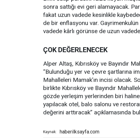
sonra sattığı evi geri alamayacak. Para
fakat uzun vadede kesinlikle kaybedec
de bir enflasyonu var. Gayrimenkulün 
vadede kârlı görünse de uzun vadede
ÇOK DEĞERLENECEK
Alper Altaş, Kıbrısköy ve Bayındır Maha
“Bulunduğu yer ve çevre şartlarına im
Mahalleleri Mamak’ın incisi olacak. Sos
birlikte Kıbrısköy ve Bayındır Mahalle
gözde yerleşim yerlerinden biri halin
yapılacak otel, balo salonu ve restora
değerini arttıracak” açıklamasında bu
haberilksayfa.com
Kaynak: