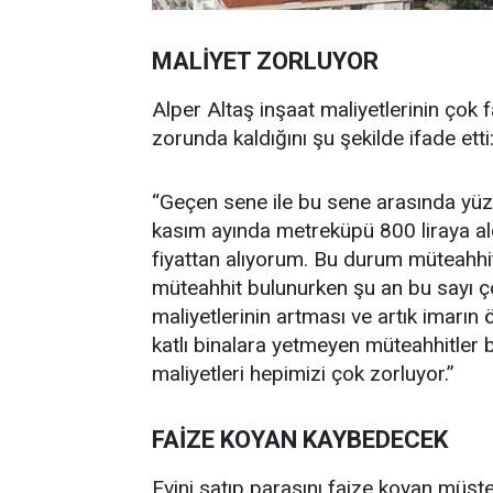
MALİYET ZORLUYOR
Alper Altaş inşaat maliyetlerinin çok f
zorunda kaldığını şu şekilde ifade etti
“Geçen sene ile bu sene arasında yüzd
kasım ayında metreküpü 800 liraya ald
fiyattan alıyorum. Bu durum müteahhit
müteahhit bulunurken şu an bu sayı ç
maliyetlerinin artması ve artık imarın
katlı binalara yetmeyen müteahhitler 
maliyetleri hepimizi çok zorluyor.”
FAİZE KOYAN KAYBEDECEK
Evini satıp parasını faize koyan müşte