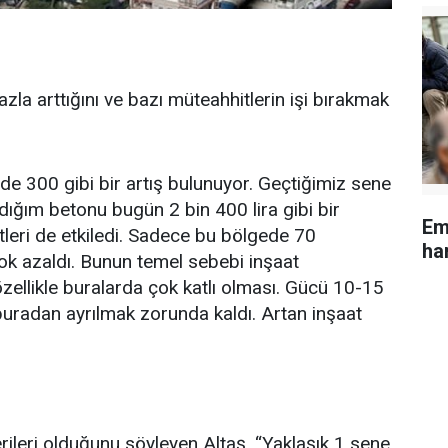
azla arttığını ve bazı müteahhitlerin işi bırakmak
:
e 300 gibi bir artış bulunuyor. Geçtiğimiz sene
ığım betonu bugün 2 bin 400 lira gibi bir
Em
leri de etkiledi. Sadece bu bölgede 70
ha
ok azaldı. Bunun temel sebebi inşaat
 özellikle buralarda çok katlı olması. Gücü 10-15
buradan ayrılmak zorunda kaldı. Artan inşaat
rileri olduğunu söyleyen Altaş, “Yaklaşık 1 sene