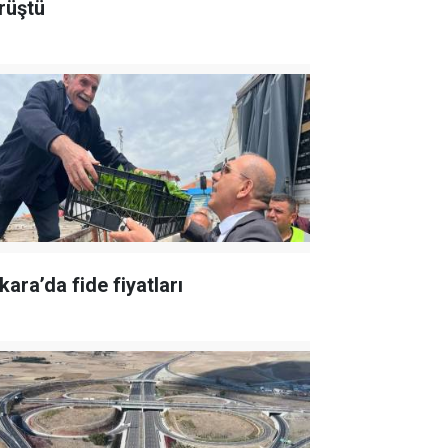
rüştü
kara’da fide fiyatları