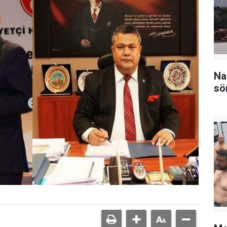
Na
sö