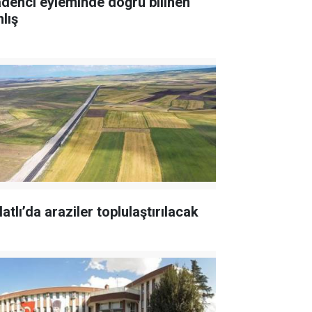
denci eyleminde doğru bilinen
lış
atlı’da araziler toplulaştırılacak