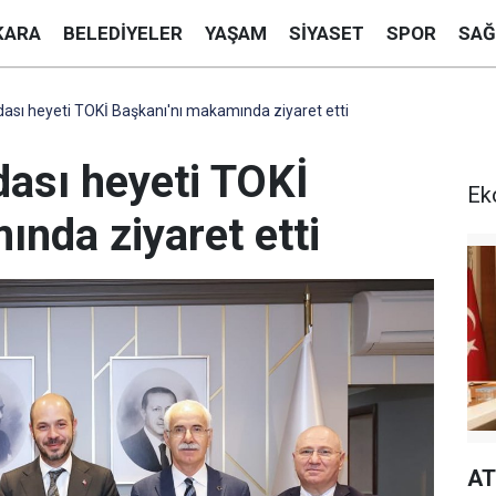
KARA
BELEDIYELER
YAŞAM
SIYASET
SPOR
SAĞ
ası heyeti TOKİ Başkanı'nı makamında ziyaret etti
dası heyeti TOKİ
Ek
nda ziyaret etti
AT