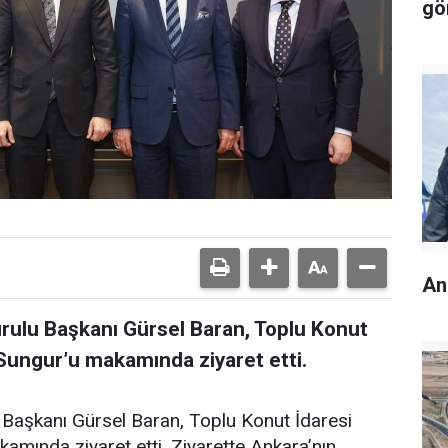
gö
An
rulu Başkanı Gürsel Baran, Toplu Konut
Sungur’u makamında ziyaret etti.
Başkanı Gürsel Baran, Toplu Konut İdaresi
mında ziyaret etti. Ziyarette Ankara’nın