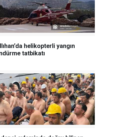
llıhan’da helikopterli yangın
ndürme tatbikatı