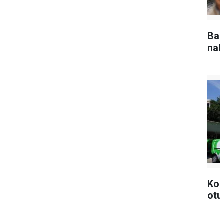
Ba
na
Ko
ot