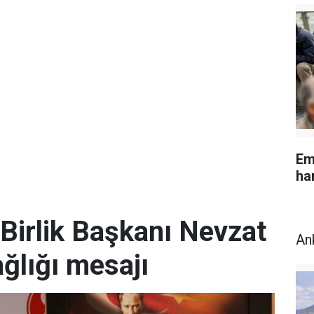
Em
ha
Birlik Başkanı Nevzat
An
ğlığı mesajı