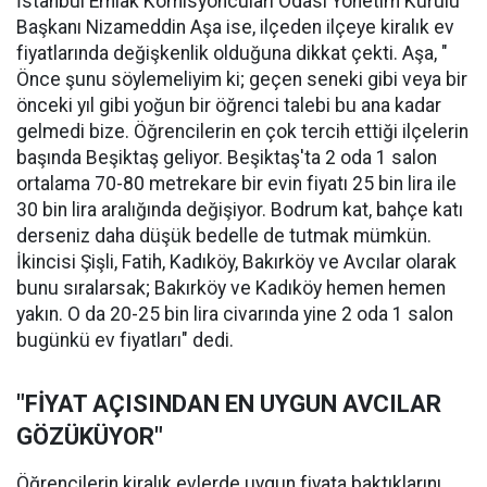
İstanbul Emlak Komisyoncuları Odası Yönetim Kurulu
Başkanı Nizameddin Aşa ise, ilçeden ilçeye kiralık ev
fiyatlarında değişkenlik olduğuna dikkat çekti. Aşa, "
Önce şunu söylemeliyim ki; geçen seneki gibi veya bir
önceki yıl gibi yoğun bir öğrenci talebi bu ana kadar
gelmedi bize. Öğrencilerin en çok tercih ettiği ilçelerin
başında Beşiktaş geliyor. Beşiktaş'ta 2 oda 1 salon
ortalama 70-80 metrekare bir evin fiyatı 25 bin lira ile
30 bin lira aralığında değişiyor. Bodrum kat, bahçe katı
derseniz daha düşük bedelle de tutmak mümkün.
İkincisi Şişli, Fatih, Kadıköy, Bakırköy ve Avcılar olarak
bunu sıralarsak; Bakırköy ve Kadıköy hemen hemen
yakın. O da 20-25 bin lira civarında yine 2 oda 1 salon
bugünkü ev fiyatları" dedi.
"FİYAT AÇISINDAN EN UYGUN AVCILAR
GÖZÜKÜYOR"
Öğrencilerin kiralık evlerde uygun fiyata baktıklarını