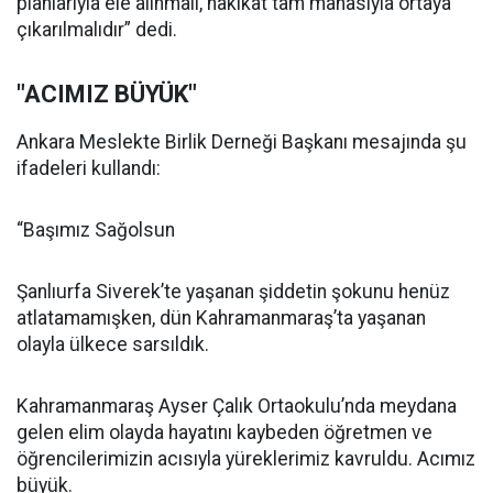
planlarıyla ele alınmalı, hakikat tam manasıyla ortaya
çıkarılmalıdır” dedi.
"ACIMIZ BÜYÜK"
Ankara Meslekte Birlik Derneği Başkanı mesajında şu
ifadeleri kullandı:
“Başımız Sağolsun
Şanlıurfa Siverek’te yaşanan şiddetin şokunu henüz
atlatamamışken, dün Kahramanmaraş’ta yaşanan
olayla ülkece sarsıldık.
Kahramanmaraş Ayser Çalık Ortaokulu’nda meydana
gelen elim olayda hayatını kaybeden öğretmen ve
öğrencilerimizin acısıyla yüreklerimiz kavruldu. Acımız
büyük.