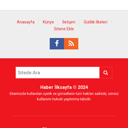
Anasayfa
Künye
İletişim
Gizlilik İlkeleri
Sitene Ekle
Haber İlksayfa
© 2024
Sitemizde kullanılan içerik ve görsellerin tüm hakları saklıdır, izinsiz
kullanımı hukuki yaptırıma tabidir.