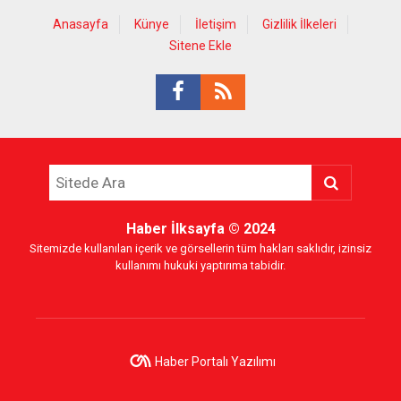
Anasayfa
Künye
İletişim
Gizlilik İlkeleri
Sitene Ekle
Haber İlksayfa
© 2024
Sitemizde kullanılan içerik ve görsellerin tüm hakları saklıdır, izinsiz
kullanımı hukuki yaptırıma tabidir.
Haber Portalı Yazılımı