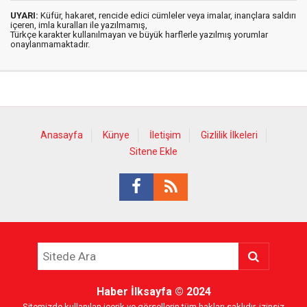
UYARI:
Küfür, hakaret, rencide edici cümleler veya imalar, inançlara saldırı
içeren, imla kuralları ile yazılmamış,
Türkçe karakter kullanılmayan ve büyük harflerle yazılmış yorumlar
onaylanmamaktadır.
Anasayfa
Künye
İletişim
Gizlilik İlkeleri
Sitene Ekle
Haber İlksayfa
© 2024
Sitemizde kullanılan içerik ve görsellerin tüm hakları saklıdır, izinsiz