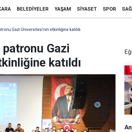
KARA
BELEDIYELER
YAŞAM
SIYASET
SPOR
SAĞ
ronu Gazi Üniversitesi'nin etkinliğine katıldı
 patronu Gazi
Eğ
kinliğine katıldı
Ank