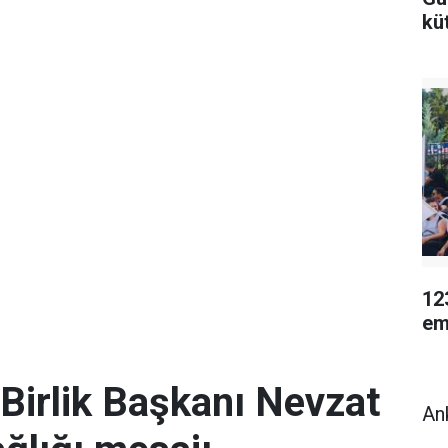
kü
12
em
Birlik Başkanı Nevzat
An