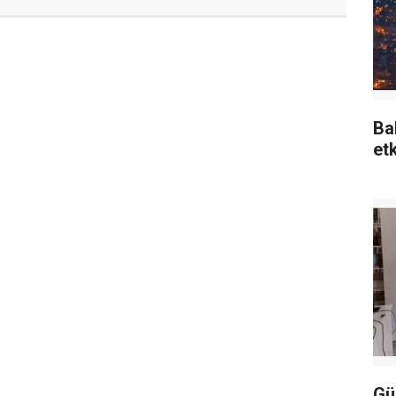
Ba
etk
Gü