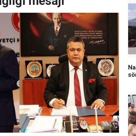
ğlığı mesajı
Na
sö