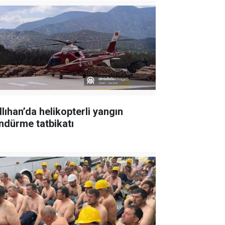
llıhan’da helikopterli yangın
ndürme tatbikatı