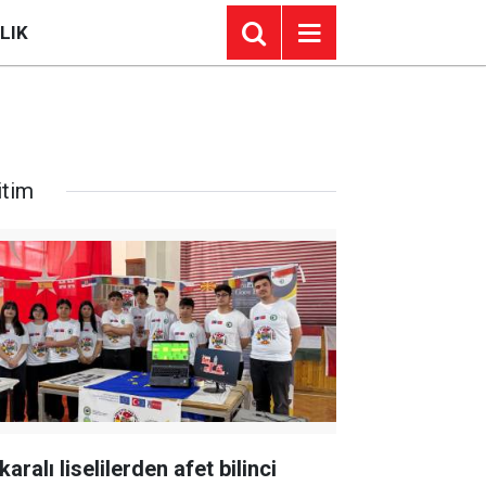
LIK
itim
aralı liselilerden afet bilinci