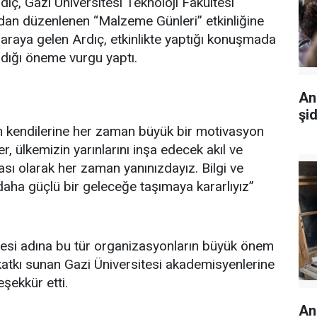
ıç, Gazi Üniversitesi Teknoloji Fakültesi
ndan düzenlenen “Malzeme Günleri” etkinliğine
 araya gelen Ardıç, etkinlikte yaptığı konuşmada
şıdığı öneme vurgu yaptı.
An
şi
n kendilerine her zaman büyük bir motivasyon
r, ülkemizin yarınlarını inşa edecek akıl ve
ası olarak her zaman yanınızdayız. Bilgi ve
 daha güçlü bir geleceğe taşımaya kararlıyız”
nmesi adına bu tür organizasyonların büyük önem
e katkı sunan Gazi Üniversitesi akademisyenlerine
şekkür etti.
An