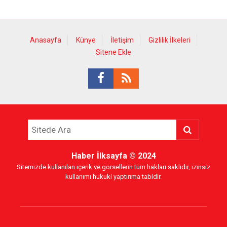
Anasayfa
Künye
İletişim
Gizlilik İlkeleri
Sitene Ekle
Haber İlksayfa
© 2024
Sitemizde kullanılan içerik ve görsellerin tüm hakları saklıdır, izinsiz
kullanımı hukuki yaptırıma tabidir.