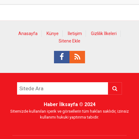
Anasayfa
Künye
İletişim
Gizlilik İlkeleri
Sitene Ekle
Haber İlksayfa
© 2024
Sitemizde kullanılan içerik ve görsellerin tüm hakları saklıdır, izinsiz
kullanımı hukuki yaptırıma tabidir.