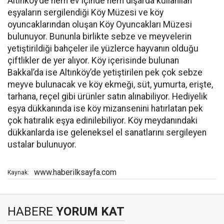
Altınköy’de hem ev içinde hem dışarda kullanılan
eşyaların sergilendiği Köy Müzesi ve köy
oyuncaklarından oluşan Köy Oyuncakları Müzesi
bulunuyor. Bununla birlikte sebze ve meyvelerin
yetiştirildiği bahçeler ile yüzlerce hayvanın olduğu
çiftlikler de yer alıyor. Köy içerisinde bulunan
Bakkal’da ise Altınköy’de yetiştirilen pek çok sebze
meyve bulunacak ve köy ekmeği, süt, yumurta, erişte,
tarhana, reçel gibi ürünler satın alınabiliyor. Hediyelik
eşya dükkanında ise köy mizansenini hatırlatan pek
çok hatıralık eşya edinilebiliyor. Köy meydanındaki
dükkanlarda ise geleneksel el sanatlarını sergileyen
ustalar bulunuyor.
www.haberilksayfa.com
Kaynak:
HABERE
YORUM KAT