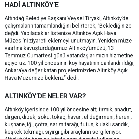
HADİ ALTINKÖY’E
Altındağ Belediye Başkanı Veysel Tiryaki, Altınköy’de
çalışmaların tamamlandığını belirterek, “Beklediğinize
değdi. Yapılacaklar listenize Altınköy Açık Hava
Müzesi'ni ziyareti eklemeyi unutmayın. Yeniden müze
vasfına kavuşturduğumuz Altınköy’ümüzü, 13
Temmuz Cumartesi günü vatandaşlarımızın hizmetine
açıyoruz. 100 yıl öncesinin köy hayatının canlandırıldığı,
Ankara’ya değer katan projelerimizden Altınköy Açık
Hava Müzemize bekleriz” dedi.
ALTINKÖY’DE NELER VAR?
Altınköy içerisinde 100 yıl öncesine ait; tırmık, anadut,
dirgen, dibek, soku, tokaç, havan, el değirmeni, hereni,
kuşhane, iği, çotra, sarım tarağı, futun, kulaklı sandık,
keşkek tokmağı, sıyırgı gibi araçların sergileniyor.