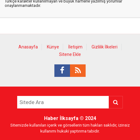
Türkçe karakter kullanılmayan ve büyük harflerle yazılmış yorumlar
onaylanmamaktadır.
Anasayfa
Künye
İletişim
Gizlilik İlkeleri
Sitene Ekle
Haber İlksayfa
© 2024
Sitemizde kullanılan içerik ve görsellerin tüm hakları saklıdır, izinsiz
kullanımı hukuki yaptırıma tabidir.