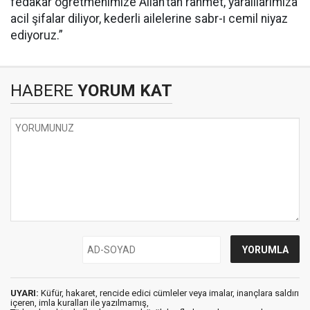
fedakâr öğretmenimize Allah’tan rahmet, yaralılarımıza
acil şifalar diliyor, kederli ailelerine sabr-ı cemil niyaz
ediyoruz.”
HABERE
YORUM KAT
UYARI:
Küfür, hakaret, rencide edici cümleler veya imalar, inançlara saldırı
içeren, imla kuralları ile yazılmamış,