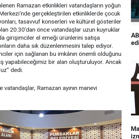
nlenen Ramazan etkinlikleri vatandaşların yoğun
 Merkezi'nde gerçekleştirilen etkinliklerde çocuk
onları, tasavvuf konserleri ve kültürel gösteriler
i olan 20.30’dan önce vatandaşlar uzun kuyruklar
AB
a girişimciler el emeği ürünlerini satışa
edi
nların daha sık düzenlenmesini talep ediyor.
mciler için sağlanan bu imkânın önemli olduğunu
atış yapabileceğimiz bir alan oluşturuluyor. Ancak
ruz” dedi.
rde vatandaşlar, Ramazan ayının manevi
Ma
izn