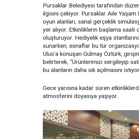
Pursaklar Belediyesi tarafından düze
ilgisini çekiyor. Pursaklar Aile Yaşam
oyun alanları, sanal gerçeklik simülasy
yer alıyor. Etkinliklerin başlama saat
oluşturuyor. Hediyelik eşya stantlarınd
sunarken, esnaflar bu tür organizasyo
Ulus’a konuşan Gülmay Öztürk, girişi
belirterek, “Ürünlerimizi sergileyip s
bu alanların daha sık açılmasını istiyo
Gece yarısına kadar süren etkinlikle
atmosferini doyasıya yaşıyor.