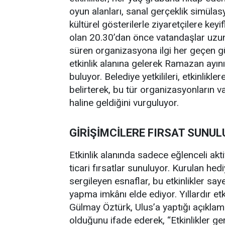
oyun alanları, sanal gerçeklik simülas
kültürel gösterilerle ziyaretçilere keyi
olan 20.30’dan önce vatandaşlar uzun
süren organizasyona ilgi her geçen gün a
etkinlik alanına gelerek Ramazan ayın
buluyor. Belediye yetkilileri, etkinlikle
belirterek, bu tür organizasyonların v
haline geldiğini vurguluyor.
GİRİŞİMCİLERE FIRSAT SUNU
Etkinlik alanında sadece eğlenceli akti
ticari fırsatlar sunuluyor. Kurulan hed
sergileyen esnaflar, bu etkinlikler s
yapma imkânı elde ediyor. Yıllardır etki
Gülmay Öztürk, Ulus’a yaptığı açıklamad
olduğunu ifade ederek, “Etkinlikler ge