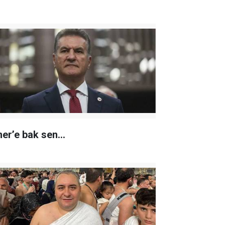
er’e bak sen…