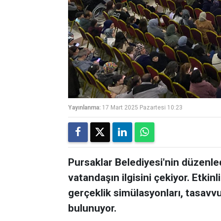
Yayınlanma:
17 Mart 2025 Pazartesi 10:23
Pursaklar Belediyesi'nin düzenle
vatandaşın ilgisini çekiyor. Etkin
gerçeklik simülasyonları, tasavvu
bulunuyor.