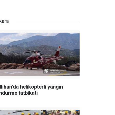
kara
llıhan’da helikopterli yangın
ndürme tatbikatı