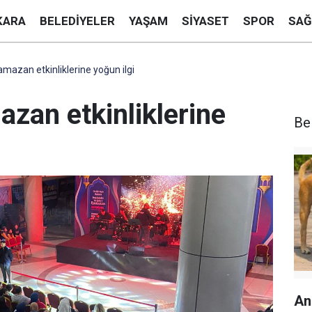
KARA
BELEDIYELER
YAŞAM
SIYASET
SPOR
SAĞ
mazan etkinliklerine yoğun ilgi
zan etkinliklerine
Be
An