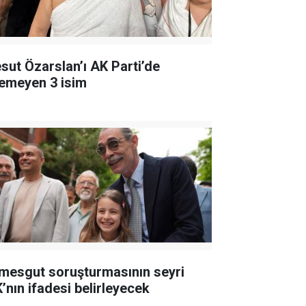
sut Özarslan’ı AK Parti’de
temeyen 3 isim
imesgut soruşturmasının seyri
K’nın ifadesi belirleyecek