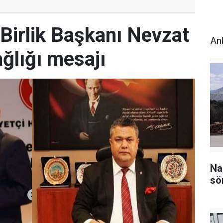
Birlik Başkanı Nevzat
An
ğlığı mesajı
Na
sö