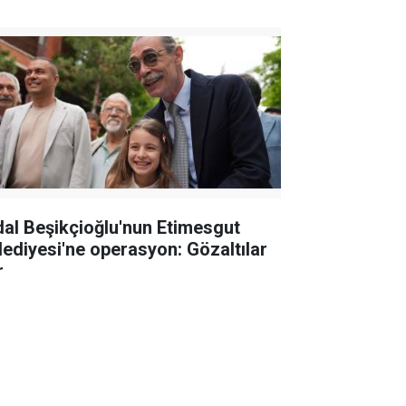
dal Beşikçioğlu'nun Etimesgut
lediyesi'ne operasyon: Gözaltılar
r