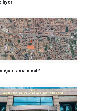
ılıyor
nüşüm ama nasıl?