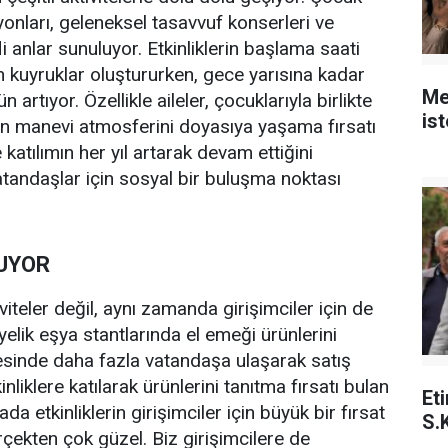
yonları, geleneksel tasavvuf konserleri ve
fli anlar sunuluyor. Etkinliklerin başlama saati
 kuyruklar oluştururken, gece yarısına kadar
Me
rtıyor. Özellikle aileler, çocuklarıyla birlikte
is
ın manevi atmosferini doyasıya yaşama fırsatı
re katılımın her yıl artarak devam ettiğini
atandaşlar için sosyal bir buluşma noktası
LUYOR
viteler değil, aynı zamanda girişimciler için de
iyelik eşya stantlarında el emeği ürünlerini
ayesinde daha fazla vatandaşa ulaşarak satış
nliklere katılarak ürünlerini tanıtma fırsatı bulan
Et
a etkinliklerin girişimciler için büyük bir fırsat
S.
rçekten çok güzel. Biz girişimcilere de