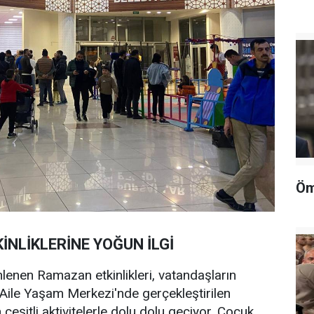
Öm
NLİKLERİNE YOĞUN İLGİ
lenen Ramazan etkinlikleri, vatandaşların
r Aile Yaşam Merkezi'nde gerçekleştirilen
 çeşitli aktivitelerle dolu dolu geçiyor. Çocuk