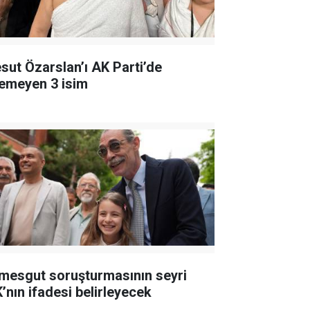
sut Özarslan’ı AK Parti’de
temeyen 3 isim
imesgut soruşturmasının seyri
K’nın ifadesi belirleyecek