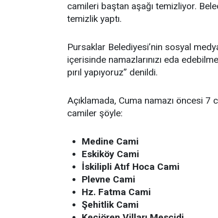
camileri baştan aşağı temizliyor. Be
temizlik yaptı.
Pursaklar Belediyesi’nin sosyal med
içerisinde namazlarınızı eda edebilme
pırıl yapıyoruz” denildi.
Açıklamada, Cuma namazı öncesi 7 ca
camiler şöyle:
Medine Cami
Eskiköy Cami
İskilipli Atıf Hoca Cami
Plevne Cami
Hz. Fatma Cami
Şehitlik Cami
Keçiören Vilları Mescidi