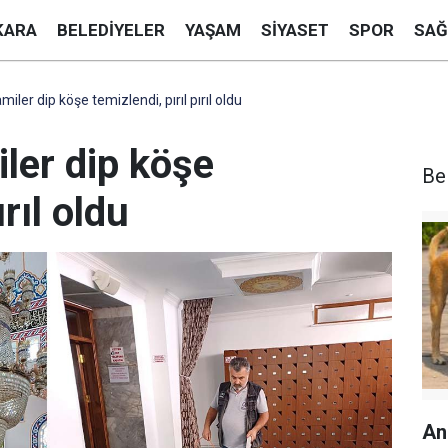
KARA
BELEDIYELER
YAŞAM
SIYASET
SPOR
SAĞ
iler dip köşe temizlendi, pırıl pırıl oldu
ler dip köşe
Be
ırıl oldu
An