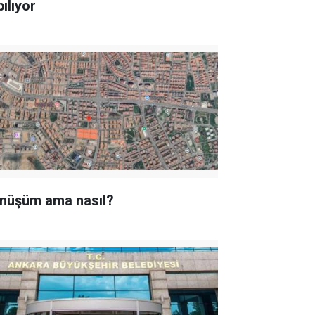
ılıyor
nüşüm ama nasıl?