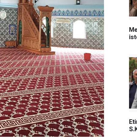
Me
is
Et
S.