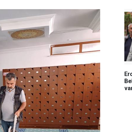
Er
Be
va