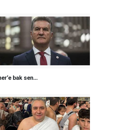
er’e bak sen…