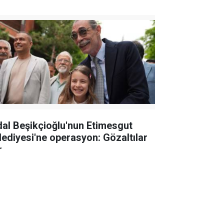
dal Beşikçioğlu'nun Etimesgut
lediyesi'ne operasyon: Gözaltılar
r