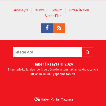
Anasayfa
Künye
İletişim
Gizlilik İlkeleri
Sitene Ekle
Haber İlksayfa
© 2024
Sitemizde kullanılan içerik ve görsellerin tüm hakları saklıdır, izinsiz
kullanımı hukuki yaptırıma tabidir.
Haber Portalı Yazılımı