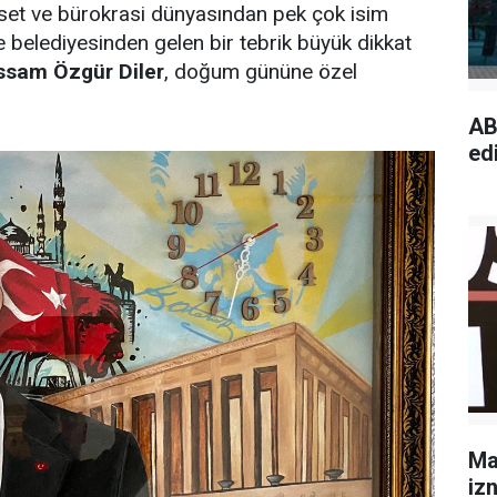
aset ve bürokrasi dünyasından pek çok isim
 belediyesinden gelen bir tebrik büyük dikkat
ssam Özgür Diler
, doğum gününe özel
AB
edi
Ma
izn