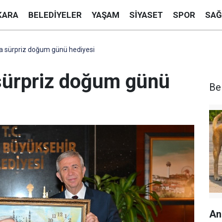
KARA
BELEDIYELER
YAŞAM
SIYASET
SPOR
SAĞ
 sürpriz doğum günü hediyesi
sürpriz doğum günü
Be
An