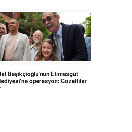
dal Beşikçioğlu'nun Etimesgut
lediyesi'ne operasyon: Gözaltılar
r