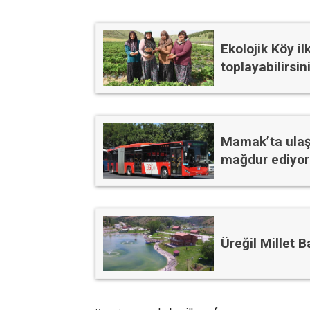
Ekolojik Köy il
toplayabilirsin
Mamak’ta ulaşı
mağdur ediyor
Üreğil Millet 