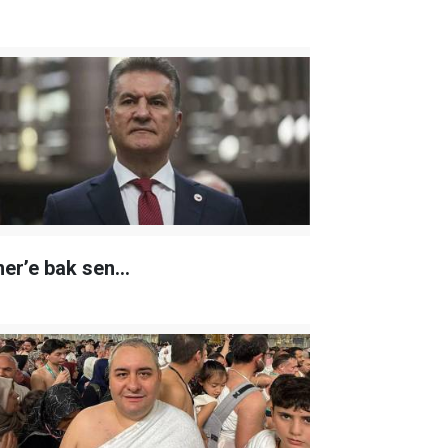
er’e bak sen…