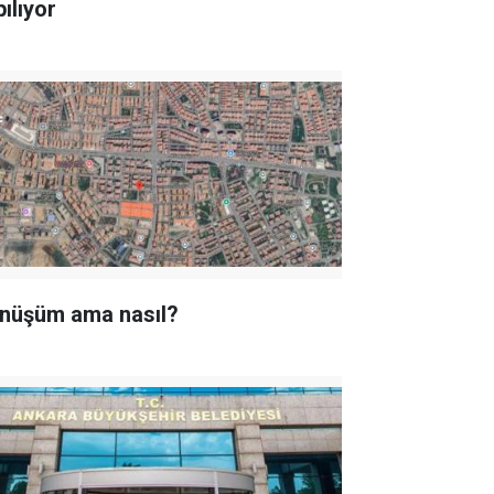
ılıyor
nüşüm ama nasıl?