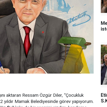
Me
is
Et
ını aktaran Ressam Özgür Diler, “Çocukluk
S.
. 12 yıldır Mamak Belediyesinde görev yapıyorum.