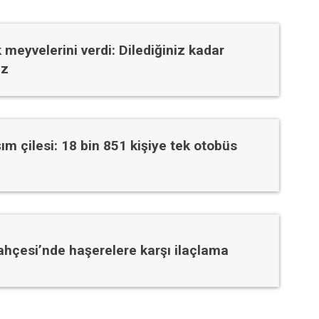
k meyvelerini verdi: Dilediğiniz kadar
iz
m çilesi: 18 bin 851 kişiye tek otobüs
Bahçesi’nde haşerelere karşı ilaçlama