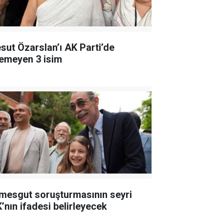
sut Özarslan’ı AK Parti’de
temeyen 3 isim
imesgut soruşturmasının seyri
K’nın ifadesi belirleyecek