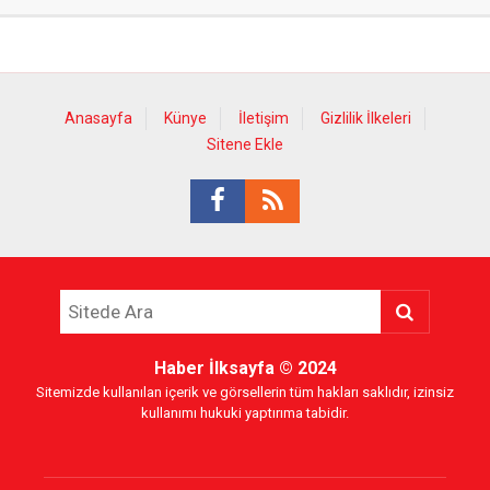
Anasayfa
Künye
İletişim
Gizlilik İlkeleri
Sitene Ekle
Haber İlksayfa
© 2024
Sitemizde kullanılan içerik ve görsellerin tüm hakları saklıdır, izinsiz
kullanımı hukuki yaptırıma tabidir.