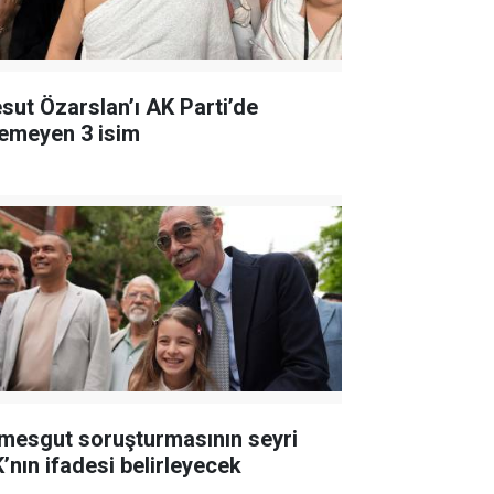
sut Özarslan’ı AK Parti’de
temeyen 3 isim
imesgut soruşturmasının seyri
K’nın ifadesi belirleyecek