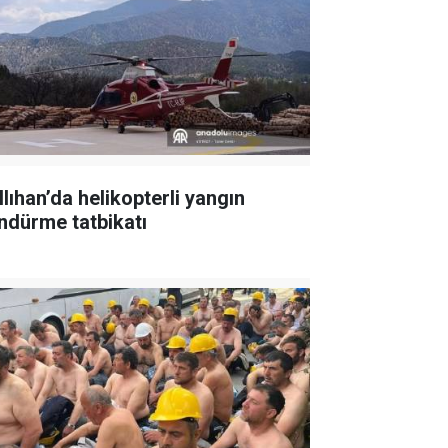
llıhan’da helikopterli yangın
ndürme tatbikatı