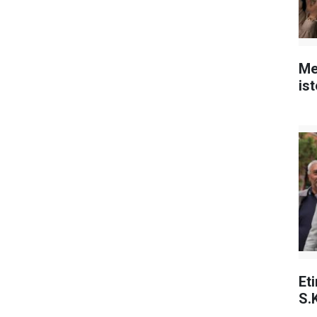
Me
is
Et
S.