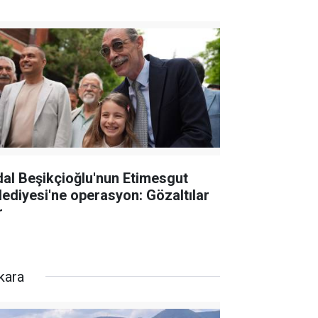
dal Beşikçioğlu'nun Etimesgut
lediyesi'ne operasyon: Gözaltılar
r
kara