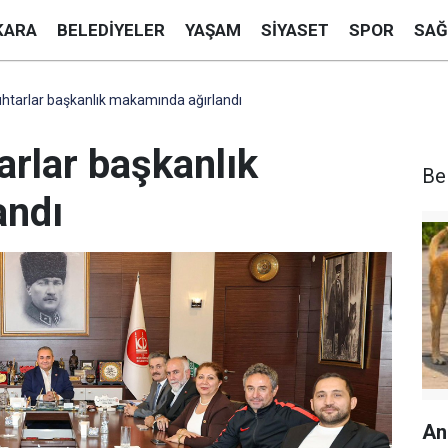
KARA
BELEDIYELER
YAŞAM
SIYASET
SPOR
SAĞ
htarlar başkanlık makamında ağırlandı
arlar başkanlık
Be
andı
An