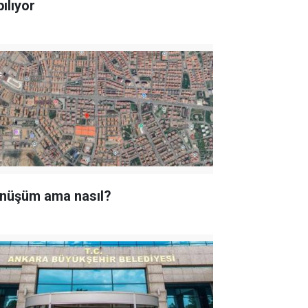
ılıyor
nüşüm ama nasıl?