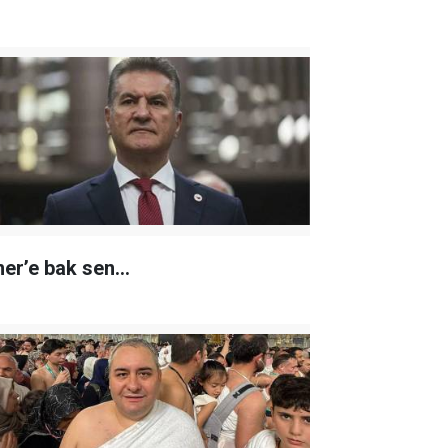
er’e bak sen…