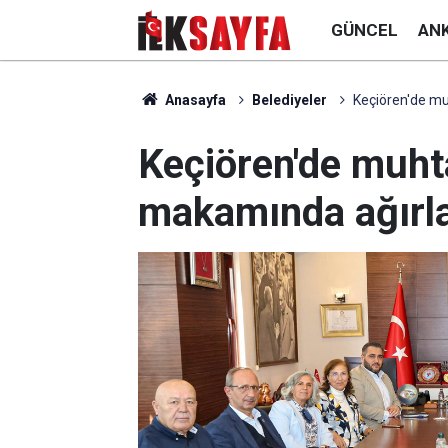
GÜNCEL
AN
Anasayfa
Belediyeler
Keçiören'de mu
Keçiören'de muht
makamında ağırl