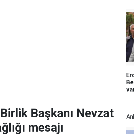
Er
Be
va
Birlik Başkanı Nevzat
An
ğlığı mesajı