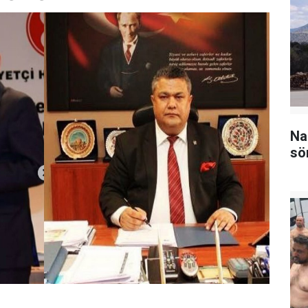
Na
sö