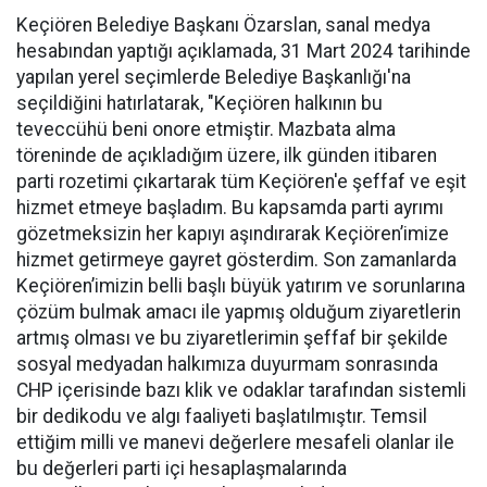
Keçiören Belediye Başkanı Özarslan, sanal medya
hesabından yaptığı açıklamada, 31 Mart 2024 tarihinde
yapılan yerel seçimlerde Belediye Başkanlığı'na
seçildiğini hatırlatarak, "Keçiören halkının bu
teveccühü beni onore etmiştir. Mazbata alma
töreninde de açıkladığım üzere, ilk günden itibaren
parti rozetimi çıkartarak tüm Keçiören'e şeffaf ve eşit
hizmet etmeye başladım. Bu kapsamda parti ayrımı
gözetmeksizin her kapıyı aşındırarak Keçiören’imize
hizmet getirmeye gayret gösterdim. Son zamanlarda
Keçiören’imizin belli başlı büyük yatırım ve sorunlarına
çözüm bulmak amacı ile yapmış olduğum ziyaretlerin
artmış olması ve bu ziyaretlerimin şeffaf bir şekilde
sosyal medyadan halkımıza duyurmam sonrasında
CHP içerisinde bazı klik ve odaklar tarafından sistemli
bir dedikodu ve algı faaliyeti başlatılmıştır. Temsil
ettiğim milli ve manevi değerlere mesafeli olanlar ile
bu değerleri parti içi hesaplaşmalarında