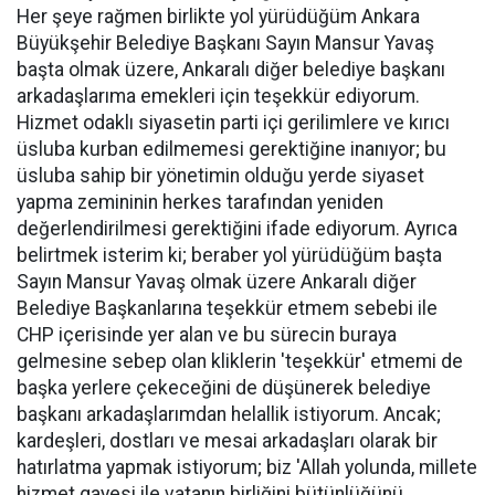
Her şeye rağmen birlikte yol yürüdüğüm Ankara
Büyükşehir Belediye Başkanı Sayın Mansur Yavaş
başta olmak üzere, Ankaralı diğer belediye başkanı
arkadaşlarıma emekleri için teşekkür ediyorum.
Hizmet odaklı siyasetin parti içi gerilimlere ve kırıcı
üsluba kurban edilmemesi gerektiğine inanıyor; bu
üsluba sahip bir yönetimin olduğu yerde siyaset
yapma zemininin herkes tarafından yeniden
değerlendirilmesi gerektiğini ifade ediyorum. Ayrıca
belirtmek isterim ki; beraber yol yürüdüğüm başta
Sayın Mansur Yavaş olmak üzere Ankaralı diğer
Belediye Başkanlarına teşekkür etmem sebebi ile
CHP içerisinde yer alan ve bu sürecin buraya
gelmesine sebep olan kliklerin 'teşekkür' etmemi de
başka yerlere çekeceğini de düşünerek belediye
başkanı arkadaşlarımdan helallik istiyorum. Ancak;
kardeşleri, dostları ve mesai arkadaşları olarak bir
hatırlatma yapmak istiyorum; biz 'Allah yolunda, millete
hizmet gayesi ile vatanın birliğini bütünlüğünü