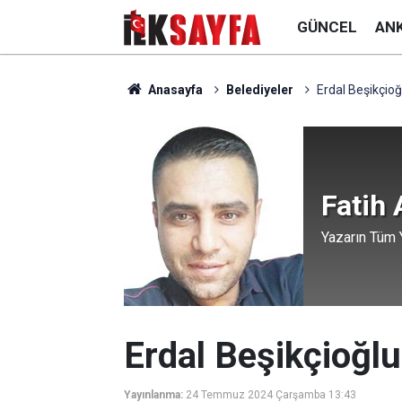
GÜNCEL
AN
Anasayfa
Belediyeler
Erdal Beşikçioğ
Fatih
Yazarın Tüm Y
Erdal Beşikçioğlu
Yayınlanma:
24 Temmuz 2024 Çarşamba 13:43