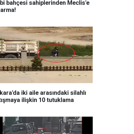
bi bahçesi sahiplerinden Meclis'e
karma!
ara'da iki aile arasındaki silahlı
tışmaya ilişkin 10 tutuklama