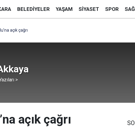
KARA
BELEDIYELER
YAŞAM
SIYASET
SPOR
SAĞ
lu’na açık çağrı
 Akkaya
azıları >
’na açık çağrı
SO