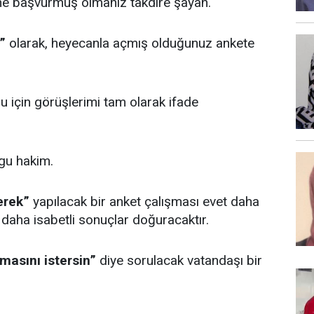
ine başvurmuş olmanız takdire şayan.
”
olarak, heyecanla açmış olduğunuz ankete
u için görüşlerimi tam olarak ifade
ygu hakim.
erek”
yapılacak bir anket çalışması evet daha
daha isabetli sonuçlar doğuracaktır.
masını istersin”
diye sorulacak vatandaşı bir