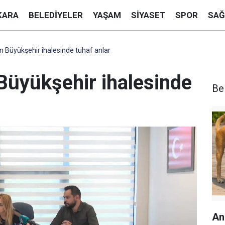
KARA
BELEDIYELER
YAŞAM
SIYASET
SPOR
SAĞ
n Büyükşehir ihalesinde tuhaf anlar
Büyükşehir ihalesinde
Be
An