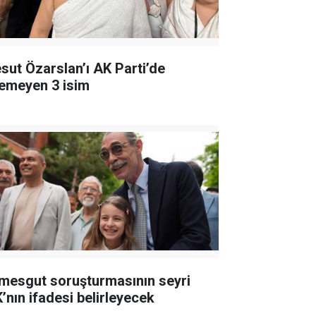
sut Özarslan’ı AK Parti’de
temeyen 3 isim
imesgut soruşturmasının seyri
K’nın ifadesi belirleyecek