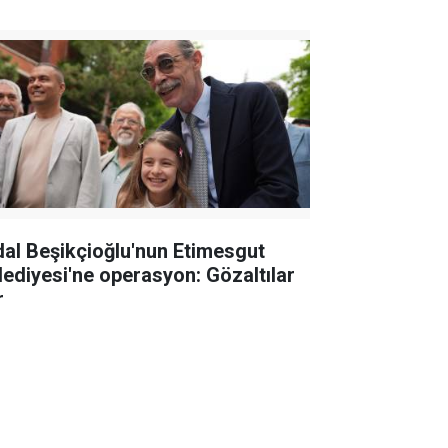
dal Beşikçioğlu'nun Etimesgut
lediyesi'ne operasyon: Gözaltılar
r