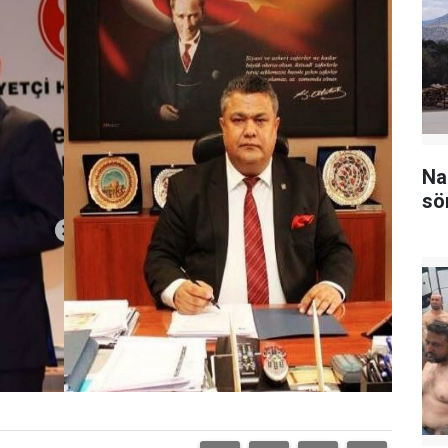
Na
sö