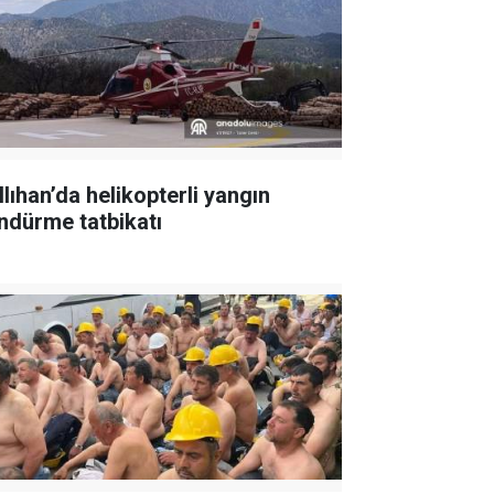
llıhan’da helikopterli yangın
ndürme tatbikatı