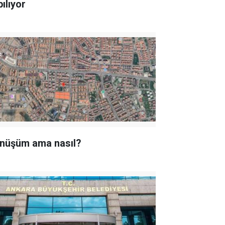
ılıyor
nüşüm ama nasıl?