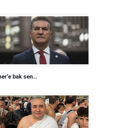
er’e bak sen…