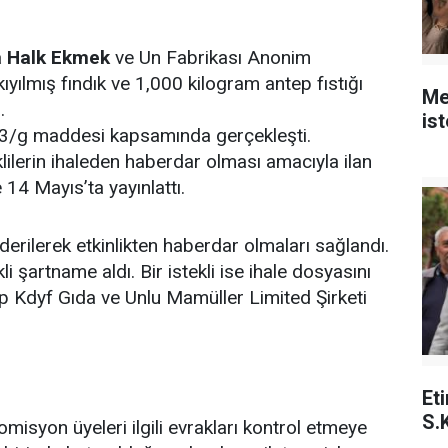
a
Halk Ekmek
ve Un Fabrikası Anonim
ıyılmış fındık ve 1,000 kilogram antep fıstığı
Me
.
is
u 3/g maddesi kapsamında gerçekleşti.
eklilerin ihaleden haberdar olması amacıyla ilan
 14 Mayıs’ta yayınlattı.
derilerek etkinlikten haberdar olmaları sağlandı.
i şartname aldı. Bir istekli ise ihale dosyasını
ep Kdyf Gıda ve Unlu Mamüller Limited Şirketi
Et
S.
misyon üyeleri ilgili evrakları kontrol etmeye