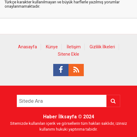
Türkçe karakter kullanılmayan ve büyük harflerle yazılmış yorumlar
onaylanmamaktadır.
Anasayfa
Künye
İletişim
Gizlilik İlkeleri
Sitene Ekle
Haber İlksayfa
© 2024
Sitemizde kullanılan içerik ve görsellerin tüm hakları saklıdır, izinsiz
kullanımı hukuki yaptırıma tabidir.