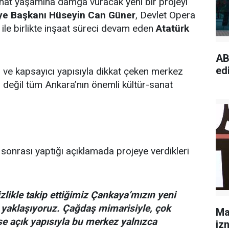
nat yaşamına damga vuracak yeni bir projeyi
ye Başkanı Hüseyin Can Güner
, Devlet Opera
ile birlikte inşaat süreci devam eden
Atatürk
AB
edi
 ve kapsayıcı yapısıyla dikkat çeken merkez
değil tüm Ankara’nın önemli kültür-sanat
onrası yaptığı açıklamada projeye verdikleri
zlikle takip ettiğimiz Çankaya’mızın yeni
 yaklaşıyoruz. Çağdaş mimarisiyle, çok
Ma
se açık yapısıyla bu merkez yalnızca
izn