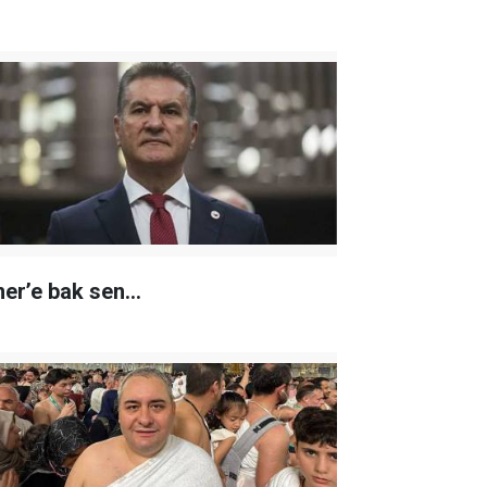
er’e bak sen…