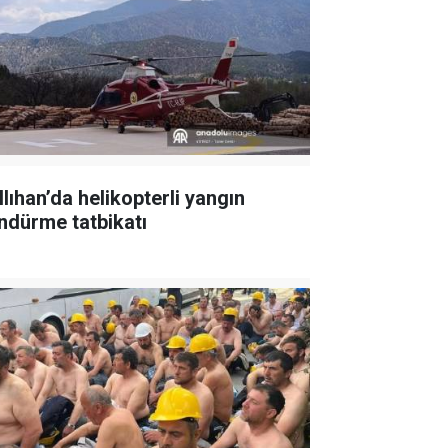
llıhan’da helikopterli yangın
ndürme tatbikatı