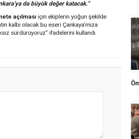
nkara’ya da büyük değer katacak.”
zmete açılması
için ekiplerin yoğun şekilde
natın kalbi olacak bu eseri Çankaya’mıza
ksız sürdürüyoruz” ifadelerini kullandı.
Öm