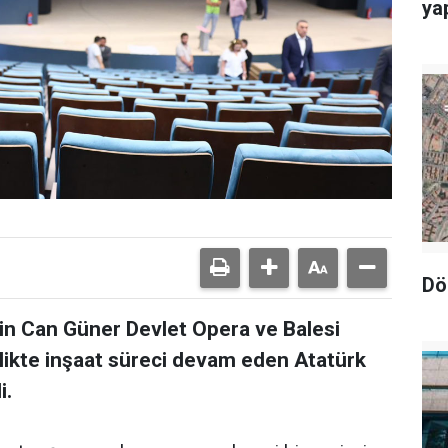
yap
Dö
n Can Güner Devlet Opera ve Balesi
likte inşaat süreci devam eden Atatürk
i.