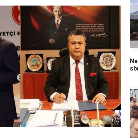
Na
sö