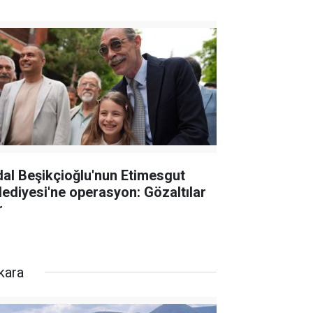
dal Beşikçioğlu'nun Etimesgut
lediyesi'ne operasyon: Gözaltılar
r
kara