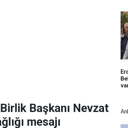
Er
Be
va
Birlik Başkanı Nevzat
An
ğlığı mesajı