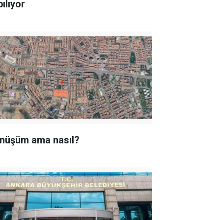
ılıyor
nüşüm ama nasıl?