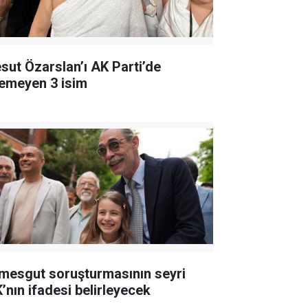
sut Özarslan’ı AK Parti’de
temeyen 3 isim
imesgut soruşturmasının seyri
K’nın ifadesi belirleyecek