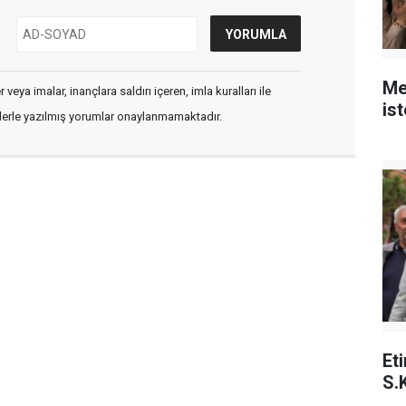
Me
veya imalar, inançlara saldırı içeren, imla kuralları ile
is
flerle yazılmış yorumlar onaylanmamaktadır.
Et
S.