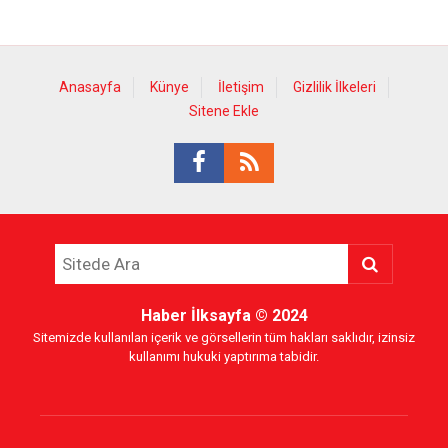
Anasayfa
Künye
İletişim
Gizlilik İlkeleri
Sitene Ekle
Haber İlksayfa
© 2024
Sitemizde kullanılan içerik ve görsellerin tüm hakları saklıdır, izinsiz
kullanımı hukuki yaptırıma tabidir.