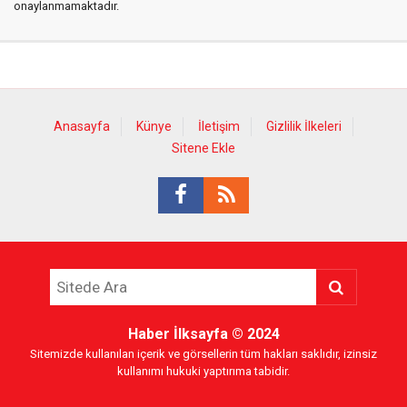
onaylanmamaktadır.
Anasayfa
Künye
İletişim
Gizlilik İlkeleri
Sitene Ekle
Haber İlksayfa
© 2024
Sitemizde kullanılan içerik ve görsellerin tüm hakları saklıdır, izinsiz
kullanımı hukuki yaptırıma tabidir.